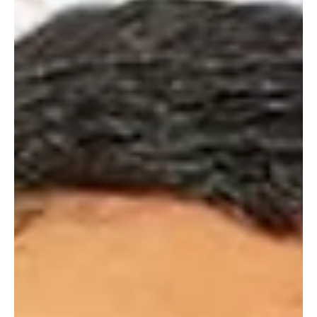
9 jul
Cúcuta
¡Cúcuta en lo más alto! María Camila Ardila
conquistó El Peñol en el triatlón más duro de
Latinoamérica 🥇🔥
La triatleta cucuteña María Camila Ardila brilló en El Peñol,
Antioquia, al quedarse con el primer lugar en la clasificación
general femenina y también con el primer puesto en la categoría
18-29 años de la distancia corta, en una de las competencias más
exigentes del continente. La deportista compitió en la modalidad
sprint, una prueba que incluyó 850 metros de natación, 32