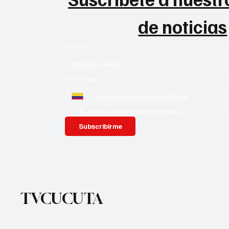
de noticias
Correo
*
Whatsapp
*
Si, quiero estar al tanto día a día
Subscribirme
TVCUCUTA