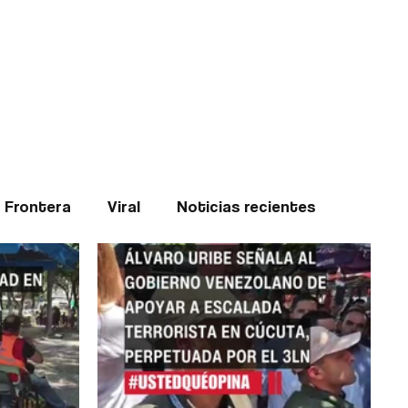
Teledenuncia
l
Opinión
Frontera
Viral
Noticias recientes
ticias
Internacional
Region