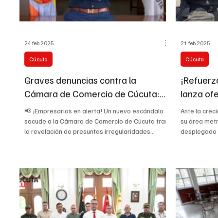
24 feb 2025
21 feb 2025
Cúcuta
Cúcuta
Graves denuncias contra la
¡Refuerzo
Cámara de Comercio de Cúcuta:
lanza ofe
contratos millonarios sin licitación y
Cúcuta c
📢 ¡Empresarios en alerta! Un nuevo escándalo
Ante la crec
amenazas a la prensa
tecnolog
sacude a la Cámara de Comercio de Cúcuta tras
su área metr
la revelación de presuntas irregularidades...
desplegado u