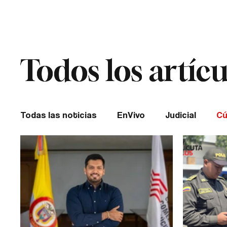
Cúcuta
Todos los artícu
Todos los artícu
Todas las noticias
EnVivo
Judicial
Cú
Entretenimiento
Historias de impacto
Catatumbo
TRANSMILENIO
Salud