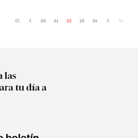
20
21
22
23
24
 las
ara tu día a
 boletín 