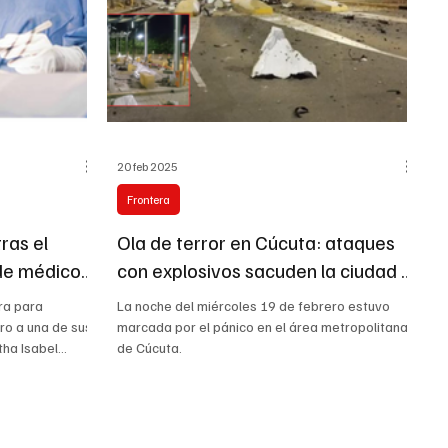
20 feb 2025
Frontera
ras el
Ola de terror en Cúcuta: ataques
 de médicos
con explosivos sacuden la ciudad y
ca
su área metropolitana
ara para
La noche del miércoles 19 de febrero estuvo
ro a una de sus
marcada por el pánico en el área metropolitana
ha Isabel...
de Cúcuta.