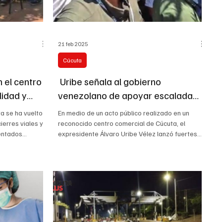
21 feb 2025
Cúcuta
 el centro
Uribe señala al gobierno
lidad y
venezolano de apoyar escalada
terrorista en Cúcuta, pero sin
ta se ha vuelto
En medio de un acto público realizado en un
pruebas concretas
ierres viales y
reconocido centro comercial de Cúcuta, el
ntados...
expresidente Álvaro Uribe Vélez lanzó fuertes...