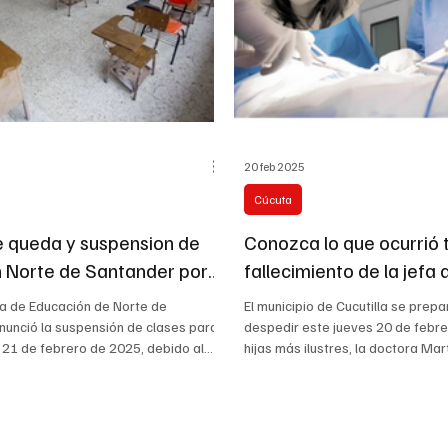
20 feb 2025
Cúcuta
 queda y suspension de
Conozca lo que ocurrió t
n Norte de Santander por
fallecimiento de la jefa
blico
de una reconocida clíni
ía de Educación de Norte de
El municipio de Cucutilla se prep
nunció la suspensión de clases para
despedir este jueves 20 de febre
 21 de febrero de 2025, debido al...
hijas más ilustres, la doctora Mart