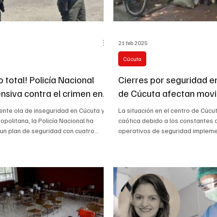
21 feb 2025
Cúcuta
 total! Policía Nacional
Cierres por seguridad en
nsiva contra el crimen en
de Cúcuta afectan movi
on más agentes y
comercio
iente ola de inseguridad en Cúcuta y
La situación en el centro de Cúcu
ía de punta
opolitana, la Policía Nacional ha
caótica debido a los constantes c
n plan de seguridad con cuatro...
operativos de seguridad impleme