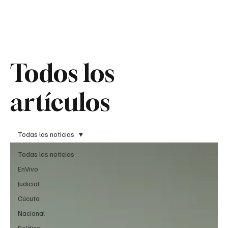
Teledenuncia
Todos los
Todos los
artículos
artículos
Todas las noticias
Todas las noticias
EnVivo
Judicial
Cúcuta
Nacional
Política