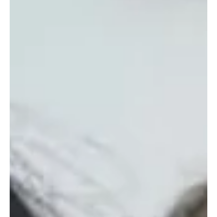
12 feb 2025
Judicial
Capturados 35 homicidas en Bogotá en lo que
va de 2025
En un golpe contundente contra la criminalidad, las autoridades
han capturado a 35 responsables de homicidios en Bogotá en lo
que va del...