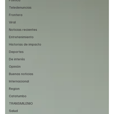
Teledenuncias
Frontera
Viral
Noticias recientes
Entretenimiento
Historias de impacto
Deportes
De interés
Opinión
Buenas noticias
Internacional
Region
Catatumbo
TRANSMILENIO
Salud