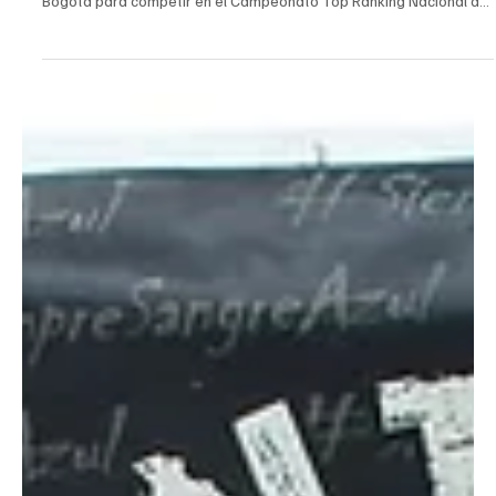
Cúcuta
¡Rumbo al podio nacional! Judocas de Norte de
Santander ya viajaron a Bogotá para el Top
Ranking de Judo 2026
🥋🔥 ¡Norte de Santander va por lo alto en el Top Ranking Nacional
de Judo 2026! La delegación nortesantandereana ya viajó a
Bogotá para competir en el Campeonato Top Ranking Nacional de
Judo, certamen que reúne a los mejores deportistas del país en las
categorías prejuvenil y juvenil. Los judocas clasificados son: ✅
Laura Díaz ✅ Guadalupe Mesa ✅ Edgar Torres ✅ Felipe Villamizar
✅ Erick García ✅ Juliana Coronel ✅ Dulce Solano ✅ Eliumar Venero
✅ Milagros Moncada ✅ Martín Mesa