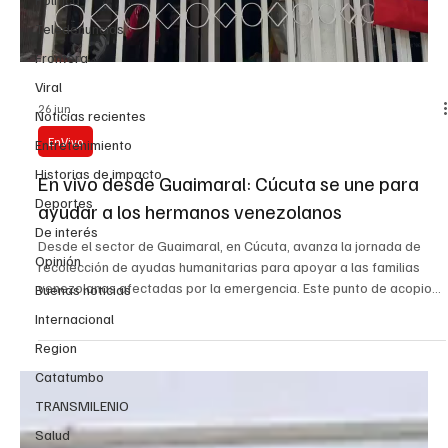
Teledenuncias
Frontera
Viral
26 jun
Noticias recientes
EnVivo
Entretenimiento
Historias de impacto
En vivo desde Guaimaral: Cúcuta se une para
Deportes
ayudar a los hermanos venezolanos
De interés
Desde el sector de Guaimaral, en Cúcuta, avanza la jornada de
Opinión
recolección de ayudas humanitarias para apoyar a las familias
venezolanas afectadas por la emergencia. Este punto de acopio
Buenas noticias
se ha convertido en un espacio de solidaridad, donde ciudadanos,
Internacional
organizaciones y voluntarios se suman con donaciones de
Region
alimentos no perecederos, agua, elementos de aseo, ropa en buen
estado, frazadas y otros artículos de primera necesidad. La
Catatumbo
comunidad cucuteña vuelve a demostrar su espíritu
TRANSMILENIO
Salud