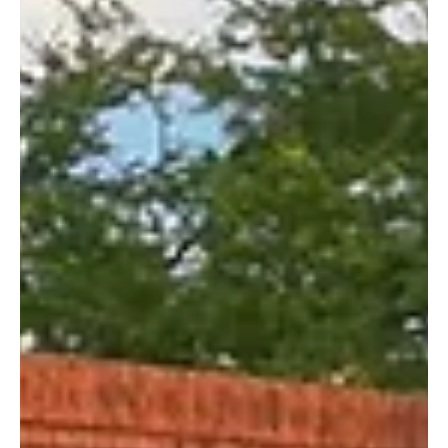
17 jun
Cúcuta
¡Orgullo cucuteño rumbo a El Salvador!
Los deportistas María Valeria Moreno Montoya y Sebastián
Tobos, representantes de Cúcuta y Norte de Santander, hacen
parte de la Selección Colombia de Gimnasia Parkour que
competirá en el Panamericano de El Salvador, del 1 al 5 de julio.
Los jóvenes llegan a esta cita internacional como actuales
campeones nacionales de Gimnasia Parkour, demostrando
disciplina, talento y compromiso para dejar en alto el nombre de la
región y del país. Sin embargo, no todo es celebración. Los