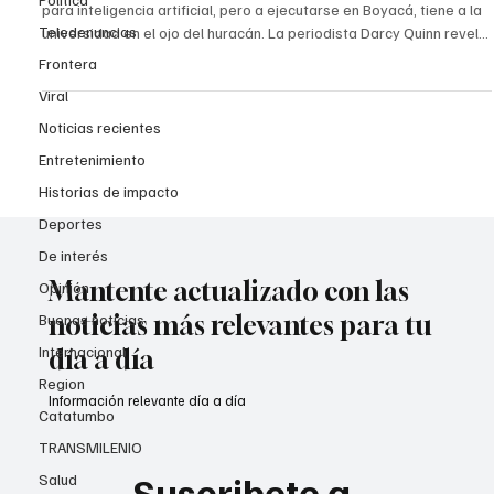
para inteligencia artificial, pero a ejecutarse en Boyacá, tiene a la
Teledenuncias
universidad en el ojo del huracán. La periodista Darcy Quinn revela
que "pese a todas las advertencias del nuevo gobierno de no
Frontera
hacer contratos, el saliente gobierno quiere pagar favorcitos y hoy
Viral
podría firmar un contrato de inteligencia artificial de la Universidad
de Pamplona en Norte de Santander para ejecutar en Boyacá por
Noticias recientes
140 mil millones d
Entretenimiento
Historias de impacto
Deportes
De interés
Mantente actualizado con las
Opinión
noticias más relevantes para tu
Buenas noticias
Internacional
día a día
Region
Información relevante día a día
Catatumbo
TRANSMILENIO
Suscribete a 
Salud