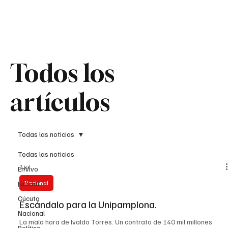
Teledenuncia
Todos los
Todos los
artículos
artículos
Todas las noticias
Todas las noticias
3 jul
EnVivo
Judicial
Nacional
Cúcuta
Escándalo para la Unipamplona.
Nacional
La mala hora de Ivaldo Torres. Un contrato de 140 mil millones
Política