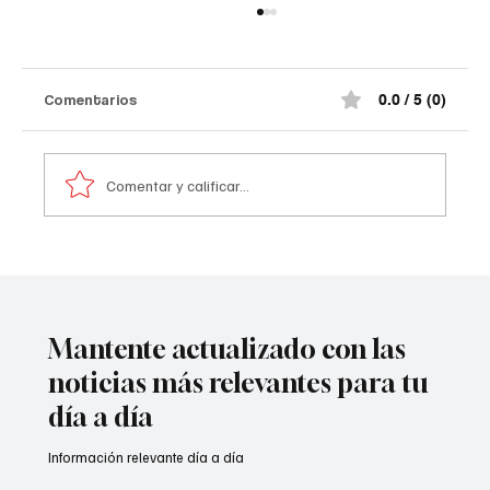
Así quedó el comando de la Policía de
#Norte de Santander tras el at@qu3
terr0r1st@ de la madrugada
¡Impactante! Así quedó el comando de la
Comentarios
0.0 / 5 (0)
Policía de #Norte de Santander tras el at@qu3
terr0r1st@ de la madrugada. De acuerdo con la
información preliminar, la explosión estuvo
Comentar y calificar...
acompañada por ráf@g@s
Mantente actualizado con las
noticias más relevantes para tu
día a día
Información relevante día a día