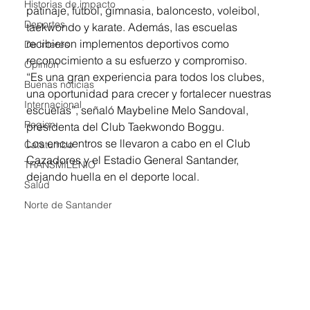
Historias de impacto
patinaje, fútbol, gimnasia, baloncesto, voleibol, 
Deportes
taekwondo y karate. Además, las escuelas 
recibieron implementos deportivos como 
De interés
reconocimiento a su esfuerzo y compromiso.
Opinión
“Es una gran experiencia para todos los clubes, 
Buenas noticias
una oportunidad para crecer y fortalecer nuestras 
Internacional
escuelas”, señaló Maybeline Melo Sandoval, 
Region
presidenta del Club Taekwondo Boggu.
Los encuentros se llevaron a cabo en el Club 
Catatumbo
Cazadores y el Estadio General Santander, 
TRANSMILENIO
dejando huella en el deporte local.
Salud
Norte de Santander