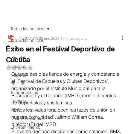
Teledenuncia
Todas las noticias
TVCUCUTA
22 ene 2025
1 min de lectura
Todas las noticias
Éxito en el Festival Deportivo de
EnVivo
Cúcuta
Judicial
Cúcuta
Obtuvo NaN de 5 estrellas.
Durante tres días llenos de energía y competencia, 
Nacional
el ‘Festival de Escuelas y Clubes Deportivos’, 
Política
organizado por el Instituto Municipal para la 
Teledenuncias
Recreación y el Deporte (IMRD), reunió a cientos 
Frontera
de deportistas y sus familias.
“Estos festivales fortalecen los lazos de unión en 
Viral
nuestra comunidad”, afirmó William Correa, 
Noticias recientes
director (E) del IMRD.
Entretenimiento
El evento destacó disciplinas como natación, BMX, 