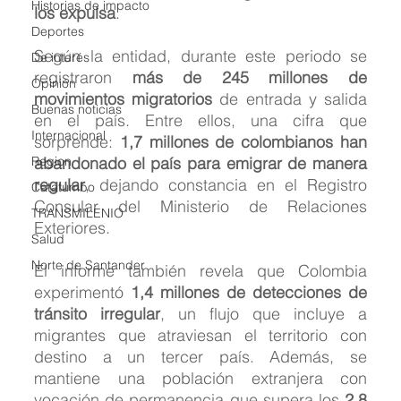
Historias de impacto
los expulsa
.
Deportes
Según la entidad, durante este periodo se 
De interés
registraron 
más de 245 millones de 
Opinión
movimientos migratorios
 de entrada y salida 
Buenas noticias
en el país. Entre ellos, una cifra que 
Internacional
sorprende: 
1,7 millones de colombianos han 
Region
abandonado el país para emigrar de manera 
regular
, dejando constancia en el Registro 
Catatumbo
Consular del Ministerio de Relaciones 
TRANSMILENIO
Exteriores.
Salud
Norte de Santander
El informe también revela que Colombia 
experimentó 
1,4 millones de detecciones de 
tránsito irregular
, un flujo que incluye a 
migrantes que atraviesan el territorio con 
destino a un tercer país. Además, se 
mantiene una población extranjera con 
vocación de permanencia que supera los 
2,8 