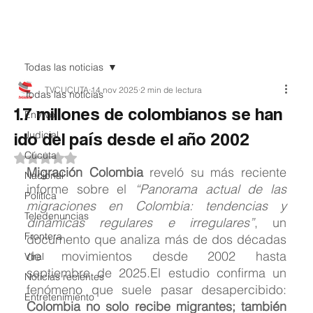
Teledenuncia
Todas las noticias
TVCUCUTA
14 nov 2025
2 min de lectura
Todas las noticias
1.7 millones de colombianos se han
EnVivo
ido del país desde el año 2002
Judicial
Cúcuta
Obtuvo NaN de 5 estrellas.
Migración Colombia
 reveló su más reciente 
Nacional
informe sobre el 
“Panorama actual de las 
Política
migraciones en Colombia: tendencias y 
Teledenuncias
dinámicas regulares e irregulares”
, un 
Frontera
documento que analiza más de dos décadas 
de movimientos desde 2002 hasta 
Viral
septiembre de 2025.El estudio confirma un 
Noticias recientes
fenómeno que suele pasar desapercibido: 
Entretenimiento
Colombia no solo recibe migrantes; también 