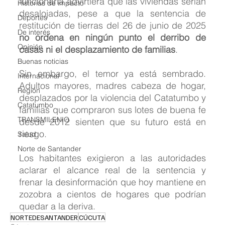
funcionaria advirtiera que las viviendas serían 
Historias de impacto
desalojadas, pese a que la sentencia de 
Deportes
restitución de tierras del 26 de junio de 2025 
De interés
no ordena en ningún punto el derribo de 
Opinión
casas ni el desplazamiento de familias
.
Buenas noticias
Sin embargo, el temor ya está sembrado. 
Internacional
Adultos mayores, madres cabeza de hogar, 
Region
desplazados por la violencia del Catatumbo y 
Catatumbo
familias que compraron sus lotes de buena fe 
TRANSMILENIO
desde 2012 sienten que su futuro está en 
riesgo.
Salud
Norte de Santander
Los habitantes exigieron a las autoridades 
aclarar el alcance real de la sentencia y 
frenar la desinformación que hoy mantiene en 
zozobra a cientos de hogares que podrían 
quedar a la deriva.
NORTEDESANTANDER
CÚCUTA