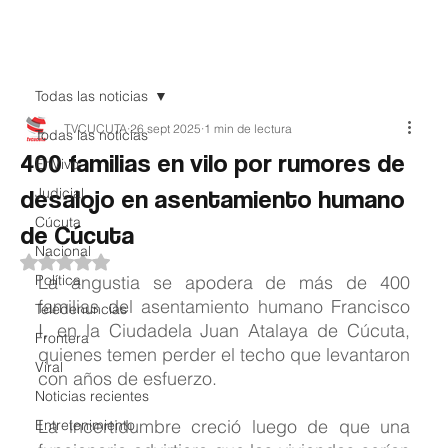
Teledenuncia
Todas las noticias
TVCUCUTA
26 sept 2025
1 min de lectura
Todas las noticias
400 familias en vilo por rumores de
EnVivo
desalojo en asentamiento humano
Judicial
Cúcuta
de Cúcuta
Nacional
Obtuvo NaN de 5 estrellas.
Política
La angustia se apodera de más de 400 
familias del asentamiento humano Francisco 
Teledenuncias
I, en la Ciudadela Juan Atalaya de Cúcuta, 
Frontera
quienes temen perder el techo que levantaron 
Viral
con años de esfuerzo.
Noticias recientes
La incertidumbre creció luego de que una 
Entretenimiento