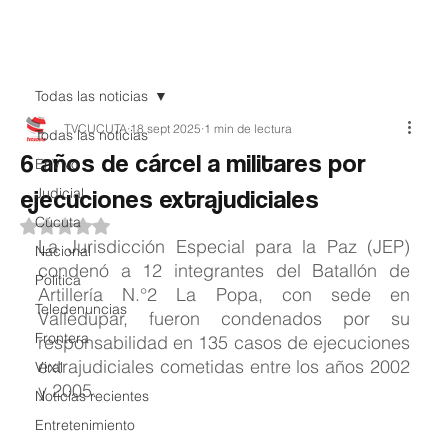
Teledenuncia
Todas las noticias
TVCUCUTA
18 sept 2025
1 min de lectura
Todas las noticias
6 años de cárcel a militares por
EnVivo
ejecuciones extrajudiciales
Judicial
Cúcuta
Obtuvo NaN de 5 estrellas.
La Jurisdicción Especial para la Paz (JEP) 
Nacional
condenó a 12 integrantes del Batallón de 
Política
Artillería N.°2 La Popa, con sede en 
Teledenuncias
Valledupar, fueron condenados por su 
Frontera
responsabilidad en 135 casos de ejecuciones 
extrajudiciales cometidas entre los años 2002 
Viral
y 2005.
Noticias recientes
Entretenimiento