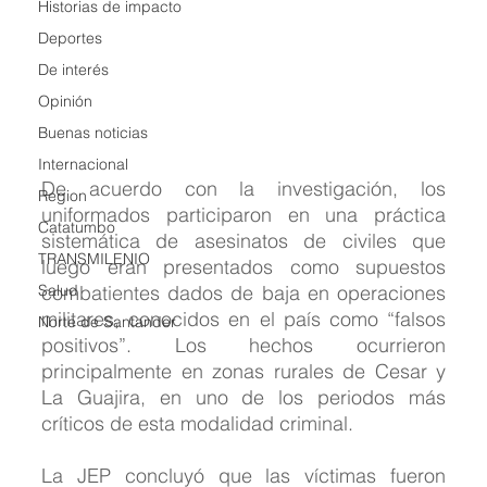
Historias de impacto
Deportes
De interés
Opinión
Buenas noticias
Internacional
De acuerdo con la investigación, los 
Region
uniformados participaron en una práctica 
Catatumbo
sistemática de asesinatos de civiles que 
TRANSMILENIO
luego eran presentados como supuestos 
Salud
combatientes dados de baja en operaciones 
militares, conocidos en el país como “falsos 
Norte de Santander
positivos”. Los hechos ocurrieron 
principalmente en zonas rurales de Cesar y 
La Guajira, en uno de los periodos más 
críticos de esta modalidad criminal.
La JEP concluyó que las víctimas fueron 