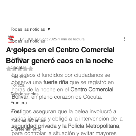
Teledenuncia
Todas las noticias
TVCUCUTA
6 oct 2025
1 min de lectura
Todas las noticias
A golpes en el Centro Comercial
EnVivo
Bolívar generó caos en la noche
Judicial
Cúcuta
Obtuvo NaN de 5 estrellas.
En videos difundidos por ciudadanos se 
Nacional
observa una 
fuerte riña
 que se registró en 
Política
horas de la noche en el 
Centro Comercial 
Teledenuncias
Bolívar
, en pleno corazón de Cúcuta.
Frontera
Testigos aseguran que la pelea involucró a 
Viral
varios jóvenes y obligó a la intervención de la 
Noticias recientes
seguridad privada y la Policía Metropolitana
, 
Entretenimiento
para controlar la situación y evitar mayores 