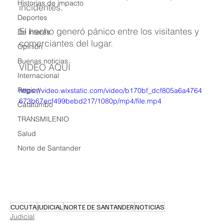
Historias de impacto
incidentes.
Deportes
El hecho generó pánico entre los visitantes y 
De interés
comerciantes del lugar. 
Opinión
Buenas noticias
VIDEO AQUÍ 
Internacional
Region
https://video.wixstatic.com/video/b170bf_dcf805a6a4764
673b67ecf499bebd217/1080p/mp4/file.mp4
Catatumbo
TRANSMILENIO
Salud
Norte de Santander
CUCUTA
JUDICIAL
NORTE DE SANTANDER
NOTICIAS
Judicial