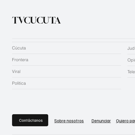
TVCUCUTA
Cúcuta
Judi
Frontera
Opi
Viral
Tel
Política
Contáctanos
Sobre nosotros
Denunciar
Quiero pa