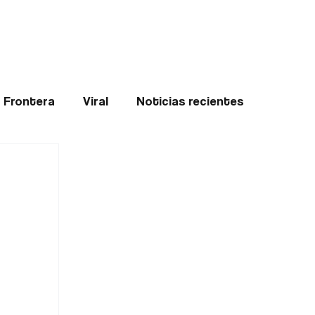
Teledenuncia
l
Opinión
Frontera
Viral
Noticias recientes
ticias
Internacional
Region