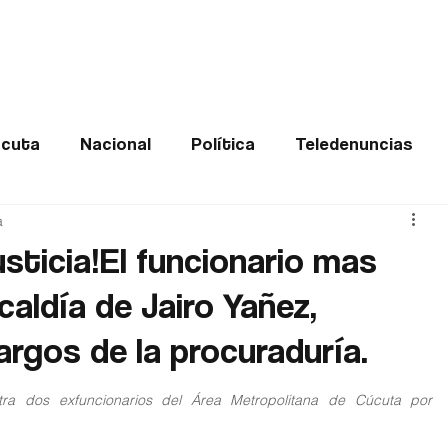
Frontera
Política
Judicial
Entretenimiento
Vira
cuta
Nacional
Política
Teledenuncias
a
Deportes
De interés
Opinión
Buenas no
usticia!El funcionario mas
caldía de Jairo Yañez,
Norte de Santander
argos de la procuraduría.
tra dos exfuncionarios del Área Metropolitana de Cúcuta por 