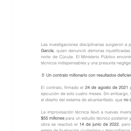
Las investigaciones disciplinarias surgieron a
García
, quien denunció demoras injustificadas 
norte de Cúcuta. El Ministerio Público encontr
técnicos indispensables y una presunta neglige
📄 
Un contrato millonario con resultados deficie
El contrato, firmado el 
24 de agosto de 2021
 
ejecución de solo cuatro meses. Sin embargo,
el diseño del sistema de alcantarillado, que 
no 
La improvisación técnica llevó a nuevas inver
$55 millones
 para un estudio técnico posterior y
obra se reactivó el 
14 de junio de 2022
, per
estela de frustración ciudadana y desconfianza i