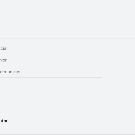
cial
nión
edenuncias
utar