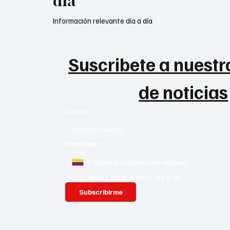
día
Información relevante día a día
Suscribete a nuestro
de noticias
Correo
*
Whatsapp
*
Si, quiero estar al tanto día a día
Subscribirme