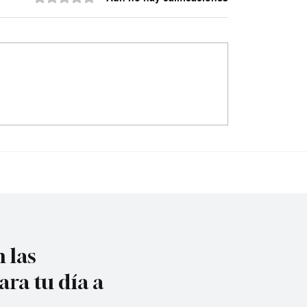
do contra la policía
¿Irregularidades en el
cuta
acueducto Metropoli
 las
ara tu día a