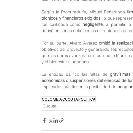
Según la Procuraduría, Miguel Peñaranda 
fir
técnicos y financieros exigidos
, lo que represe
fue calificada como 
negligente
, al permitir l
derivó en serias deficiencias estructurales com
Por su parte, Álvaro Álvarez 
omitió la realiza
objetivos del proyecto y generando sobrecostos
que las obras avanzaran sin una base técnica 
y el bienestar ciudadano.
La entidad calificó las faltas de 
gravísimas
económicas o suspensiones del ejercicio de fu
implicados aún tienen la posibilidad de 
aceptar
COLOMBIA
CUCUTA
POLITICA
Cúcuta