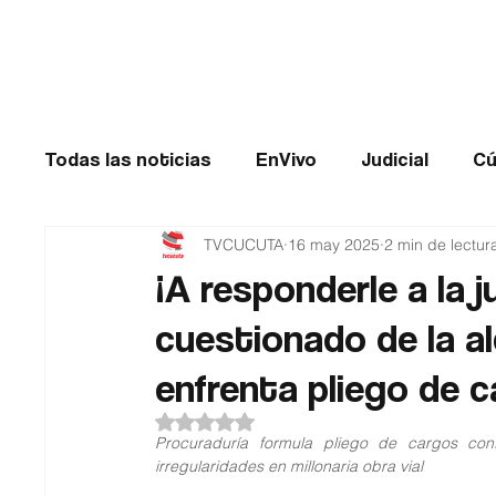
Cúcuta
Todas las noticias
EnVivo
Judicial
Cú
TVCUCUTA
16 may 2025
2 min de lectur
Entretenimiento
Historias de impacto
¡A responderle a la j
cuestionado de la al
Catatumbo
TRANSMILENIO
Salud
enfrenta pliego de c
Obtuvo NaN de 5 estrellas.
Procuraduría formula pliego de cargos con
irregularidades en millonaria obra vial