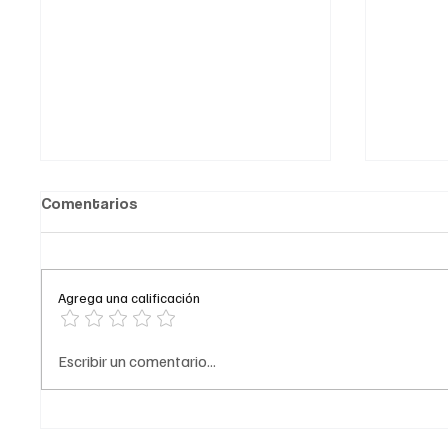
Comentarios
Agrega una calificación
Comediante señalado de
A prisi
Escribir un comentario...
acoso
del ‘Tr