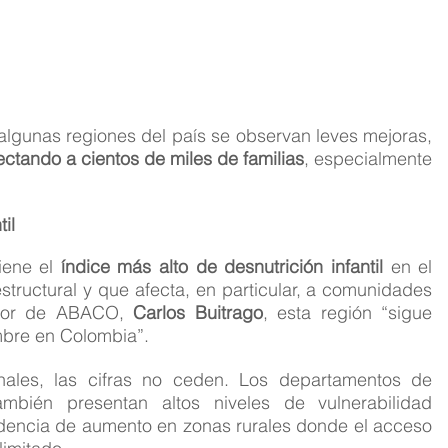
El documento revela que, aunque en algunas regiones del país se observan leves mejoras, 
ectando a cientos de miles de familias
, especialmente 
il
iene el 
índice más alto de desnutrición infantil
 en el 
structural y que afecta, en particular, a comunidades 
ctor de ABACO, 
Carlos Buitrago
, esta región “sigue 
mbre en Colombia”.
A pesar de los esfuerzos institucionales, las cifras no ceden. Los departamentos de 
ambién presentan altos niveles de vulnerabilidad 
dencia de aumento en zonas rurales donde el acceso 