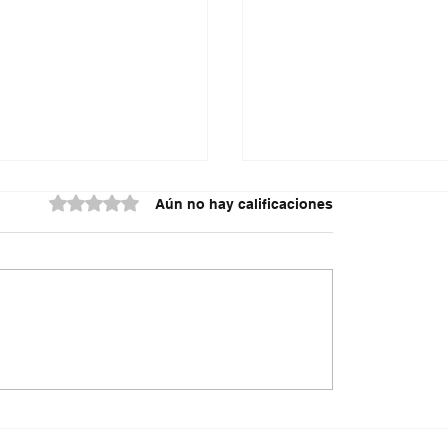
Obtuvo 0 de 5 estrellas.
Aún no hay calificaciones
ón seis integrantes
Dólar tocó los $3.182 
en de Aragua’
aumenta la tensión po
tasas de interés