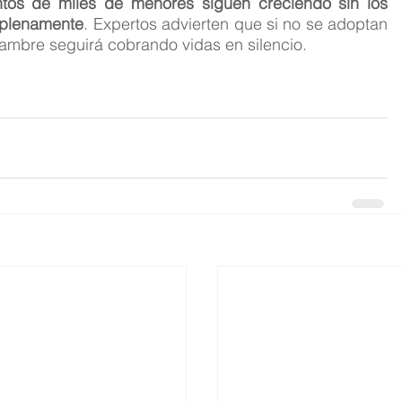
ntos de miles de menores siguen creciendo sin los 
e plenamente
. Expertos advierten que si no se adoptan 
l hambre seguirá cobrando vidas en silencio.