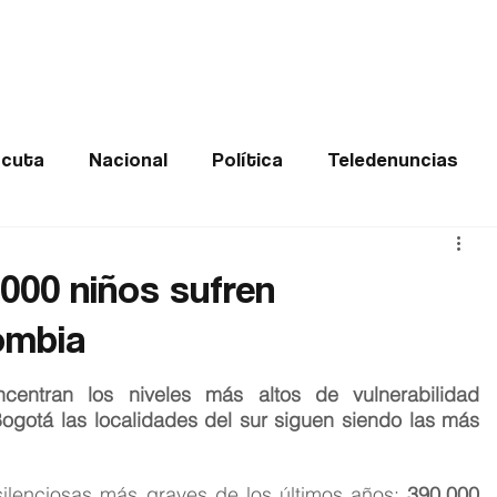
Frontera
Política
Judicial
Entretenimiento
Vira
cuta
Nacional
Política
Teledenuncias
Deportes
De interés
Opinión
Buenas no
.000 niños sufren
ombia
Norte de Santander
entran los niveles más altos de vulnerabilidad 
 Bogotá las localidades del sur siguen siendo las más 
silenciosas más graves de los últimos años: 
390.000 