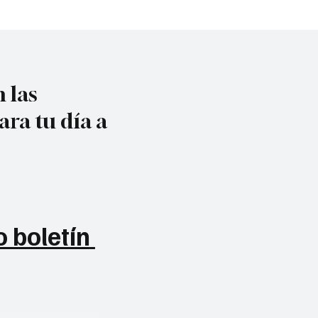
 las
ara tu día a
 boletín 