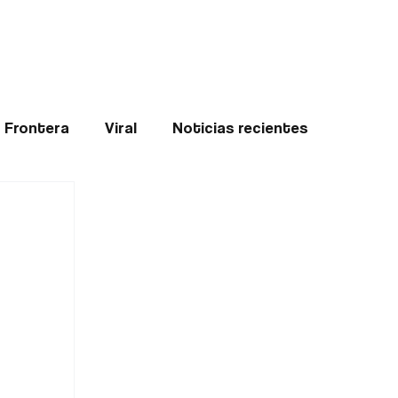
Teledenuncia
l
Opinión
Frontera
Viral
Noticias recientes
ticias
Internacional
Region