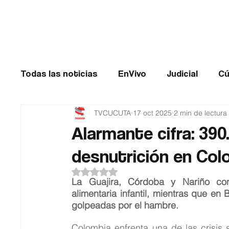
Cúcuta
Todas las noticias
EnVivo
Judicial
Cú
TVCUCUTA
17 oct 2025
2 min de lectura
Entretenimiento
Historias de impacto
Alarmante cifra: 390
desnutrición en Col
Catatumbo
TRANSMILENIO
Salud
Obtuvo NaN de 5 estrellas.
La Guajira, Córdoba y Nariño conc
alimentaria infantil, mientras que en
golpeadas por el hambre.
Colombia enfrenta una de las crisis 