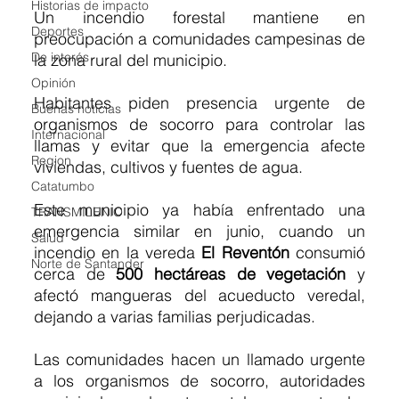
Historias de impacto
Un incendio forestal mantiene en 
Deportes
preocupación a comunidades campesinas de 
De interés
la zona rural del municipio.
Opinión
Habitantes piden presencia urgente de 
Buenas noticias
organismos de socorro para controlar las 
Internacional
llamas y evitar que la emergencia afecte 
Region
viviendas, cultivos y fuentes de agua.
Catatumbo
Este municipio ya había enfrentado una 
TRANSMILENIO
emergencia similar en junio, cuando un 
Salud
incendio en la vereda 
El Reventón
 consumió 
Norte de Santander
cerca de 
500 hectáreas de vegetación
 y 
afectó mangueras del acueducto veredal, 
dejando a varias familias perjudicadas.
Las comunidades hacen un llamado urgente 
a los organismos de socorro, autoridades 