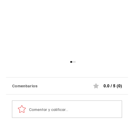
Comentarios
0.0 / 5 (0)
Comentar y calificar...
Atentado contra la policía en #Cúcuta