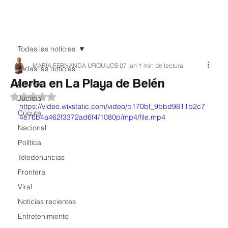
Teledenuncia
Todas las noticias
MARÍA FERNANDA URQUIJOS
27 jun
1 min de lectura
Todas las noticias
Alerta en La Playa de Belén
EnVivo
Obtuvo NaN de 5 estrellas.
Judicial
https://video.wixstatic.com/video/b170bf_9bbd9811b2c7
Cúcuta
4e76b4a462f3372ad6f4/1080p/mp4/file.mp4
Nacional
Política
Teledenuncias
Frontera
Viral
Noticias recientes
Entretenimiento