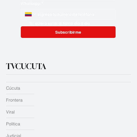
Whatsapp
*
Si, quiero estar al tanto día a día
Subscribirme
TVCUCUTA
Cúcuta
Frontera
Viral
Política
Judicial