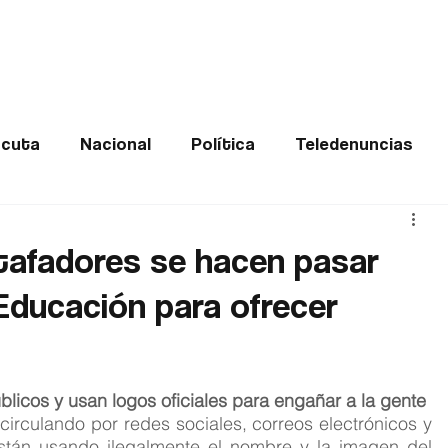
Frontera
Política
Judicial
Entretenimiento
Vira
cuta
Nacional
Política
Teledenuncias
Deportes
De interés
Opinión
Buenas no
stafadores se hacen pasar
 Educación para ofrecer
Norte de Santander
licos y usan logos oficiales para engañar a la gente
rculando por redes sociales, correos electrónicos y 
plataformas digitales: delincuentes están usando ilegalmente el nombre y la imagen del 