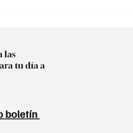
 las
ara tu día a
 boletín 