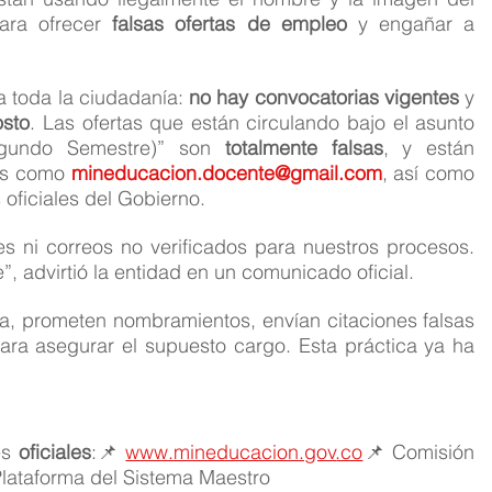
ara ofrecer 
falsas ofertas de empleo
 y engañar a 
a toda la ciudadanía: 
no hay convocatorias vigentes
 y 
osto
. Las ofertas que están circulando bajo el asunto 
egundo Semestre)” son 
totalmente falsas
, y están 
es como 
mineducacion.docente@gmail.com
, así como 
 oficiales del Gobierno.
 ni correos no verificados para nuestros procesos. 
 advirtió la entidad en un comunicado oficial.
da, prometen nombramientos, envían citaciones falsas 
ara asegurar el supuesto cargo. Esta práctica ya ha 
.
es 
oficiales
:📌 
www.mineducacion.gov
.co
📌 Comisión 
Plataforma del Sistema Maestro