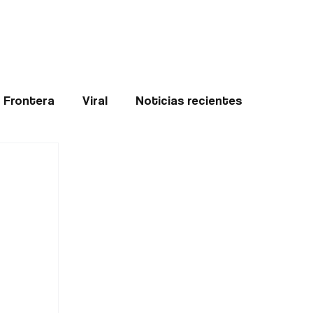
Teledenuncia
l
Opinión
Frontera
Viral
Noticias recientes
ticias
Internacional
Region