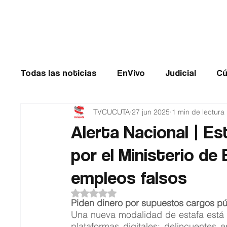
Cúcuta
Todas las noticias
EnVivo
Judicial
Cú
TVCUCUTA
27 jun 2025
1 min de lectura
Entretenimiento
Historias de impacto
Alerta Nacional | E
por el Ministerio de
Catatumbo
TRANSMILENIO
Salud
empleos falsos
Obtuvo NaN de 5 estrellas.
Piden dinero por supuestos cargos púb
Una nueva modalidad de estafa está ci