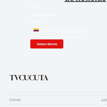
Correo
*
Whatsapp
*
Si, quiero estar al tanto día a día
Subscribirme
TVCUCUTA
Cúcuta
Judi