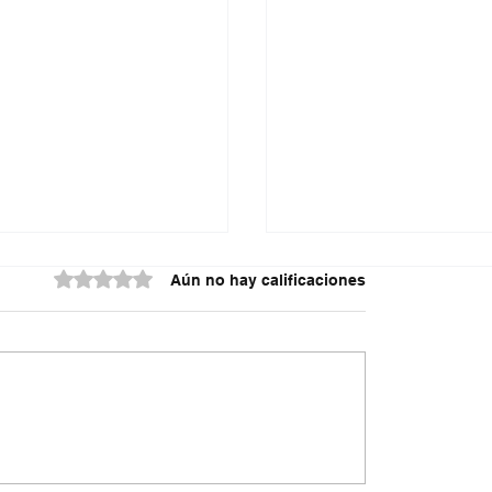
Obtuvo 0 de 5 estrellas.
Aún no hay calificaciones
ante señalado de
A prisión seis integra
del ‘Tren de Aragua’