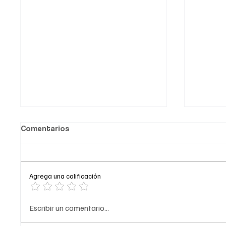
Comentarios
Agrega una calificación
¿Trasladaron a Epa Colombia
Comedi
Escribir un comentario...
a una prisión fuera de
acoso