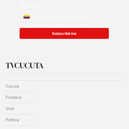
Whatsapp
*
Si, quiero estar al tanto día a día
Subscribirme
TVCUCUTA
Cúcuta
Frontera
Viral
Política