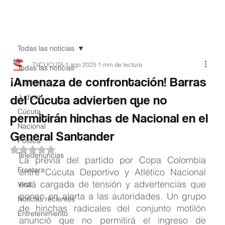
Teledenuncia
Todas las noticias
TVCUCUTA
1 ago 2025
1 min de lectura
Todas las noticias
¡Amenaza de confrontación! Barras
EnVivo
del Cúcuta advierten que no
Judicial
Cúcuta
permitirán hinchas de Nacional en el
Nacional
General Santander
Política
Obtuvo NaN de 5 estrellas.
Teledenuncias
La previa del partido por Copa Colombia 
Frontera
entre Cúcuta Deportivo y Atlético Nacional 
está cargada de tensión y advertencias que 
Viral
ponen en alerta a las autoridades. Un grupo 
Noticias recientes
de hinchas radicales del conjunto motilón 
Entretenimiento
anunció que no permitirá el ingreso de 