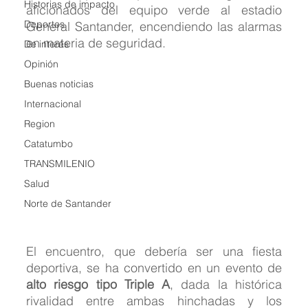
Historias de impacto
aficionados del equipo verde al estadio 
Deportes
General Santander, encendiendo las alarmas 
en materia de seguridad.
De interés
Opinión
Buenas noticias
Internacional
Region
Catatumbo
TRANSMILENIO
Salud
Norte de Santander
El encuentro, que debería ser una fiesta 
deportiva, se ha convertido en un evento de 
alto riesgo tipo Triple A
, dada la histórica 
rivalidad entre ambas hinchadas y los 