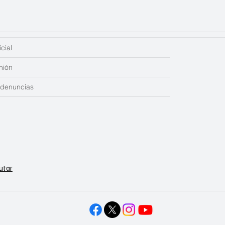
cial
nión
edenuncias
utar