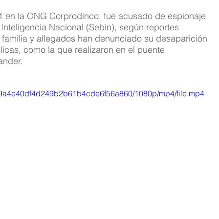
1 en la ONG Corprodinco, fue acusado de espionaje 
 Inteligencia Nacional (Sebin), según reportes 
u familia y allegados han denunciado su desaparición 
licas, como la que realizaron en el puente 
ander.
bf_59a4e40df4d249b2b61b4cde6f56a860/1080p/mp4/file.mp4