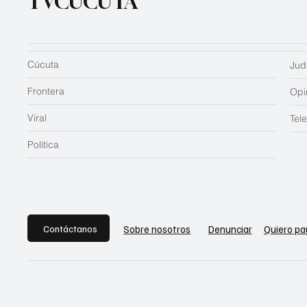
TVCUCUTA
Cúcuta
Judi
Frontera
Opi
Viral
Tel
Política
Contáctanos
Sobre nosotros
Denunciar
Quiero pa