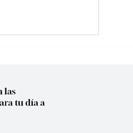
do contra la policía
¿Irregularidades en el
cuta
acueducto Metropoli
 las
ara tu día a