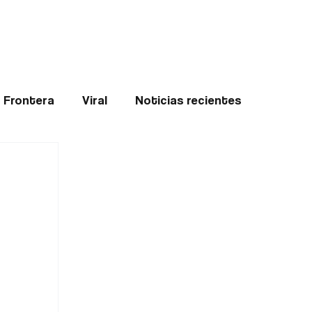
Teledenuncia
l
Opinión
Frontera
Viral
Noticias recientes
ticias
Internacional
Region