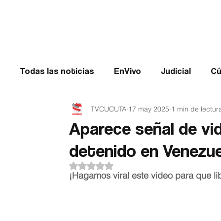
Cúcuta
Todas las noticias
EnVivo
Judicial
Cú
TVCUCUTA
17 may 2025
1 min de lectur
Entretenimiento
Historias de impacto
Aparece señal de vi
detenido en Venezue
Catatumbo
TRANSMILENIO
Salud
Obtuvo NaN de 5 estrellas.
¡Hagamos viral este video para que l