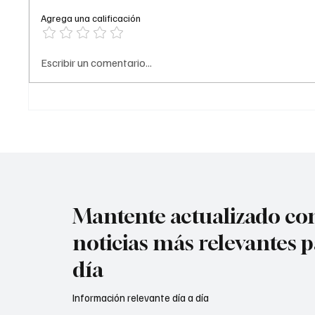
comando de la Policía de #Norte
Agrega una calificación
de Santander tras el at@qu3
terr0r1st@ de la madrugada. De
acuerdo con la información
Atenta
Escribir un comentario...
preliminar, la explosión estuvo
en #Cú
acompañada por ráf@g@s
Mantente actualizado con
noticias más relevantes p
día
Información relevante día a día