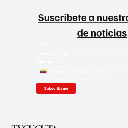
Suscribete a nuestro
de noticias
Correo
*
Whatsapp
*
Si, quiero estar al tanto día a día
Subscribirme