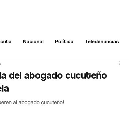
Frontera
Política
Judicial
Entretenimiento
Vira
cuta
Nacional
Política
Teledenuncias
a
Deportes
De interés
Opinión
Buenas no
da del abogado cucuteño
la
Norte de Santander
iberen al abogado cucuteño!