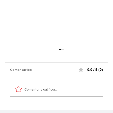
Comentarios
0.0 / 5 (0)
Comentar y calificar...
Atentado contra la policía en #Cúcuta