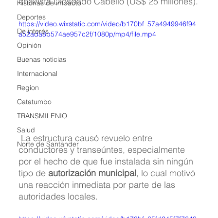
chavista Diosdado Cabello (US$ 25 millones).
Historias de impacto
Deportes
https://video.wixstatic.com/video/b170bf_57a4949946f94
De interés
a52ada8b574ae957c2f/1080p/mp4/file.mp4
Opinión
Buenas noticias
Internacional
Region
Catatumbo
TRANSMILENIO
Salud
 La estructura causó revuelo entre 
Norte de Santander
conductores y transeúntes, especialmente 
por el hecho de que fue instalada sin ningún 
tipo de 
autorización municipal
, lo cual motivó 
una reacción inmediata por parte de las 
autoridades locales.