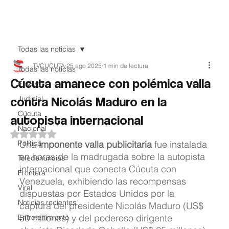
Teledenuncia
Todas las noticias
TVCUCUTA
25 ago 2025
1 min de lectura
Todas las noticias
Cúcuta amanece con polémica valla
EnVivo
contra Nicolás Maduro en la
Judicial
Cúcuta
autopista internacional
Nacional
Obtuvo NaN de 5 estrellas.
Política
Una 
imponente valla publicitaria
 fue instalada 
en horas de la madrugada sobre la autopista 
Teledenuncias
internacional que conecta Cúcuta con 
Frontera
Venezuela, exhibiendo las recompensas 
Viral
dispuestas por Estados Unidos por la 
Noticias recientes
captura del presidente Nicolás Maduro (US$ 
50 millones) y del poderoso dirigente 
Entretenimiento