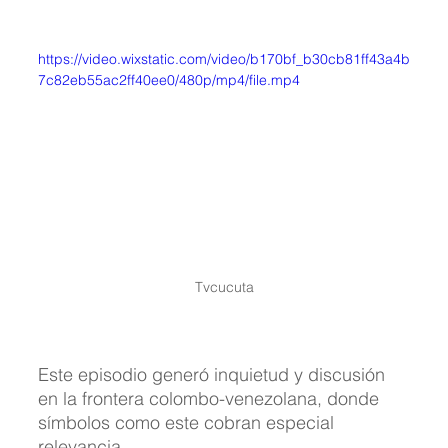
https://video.wixstatic.com/video/b170bf_b30cb81ff43a4b
7c82eb55ac2ff40ee0/480p/mp4/file.mp4
Tvcucuta
Este episodio generó inquietud y discusión 
en la frontera colombo-venezolana, donde 
símbolos como este cobran especial 
relevancia. 