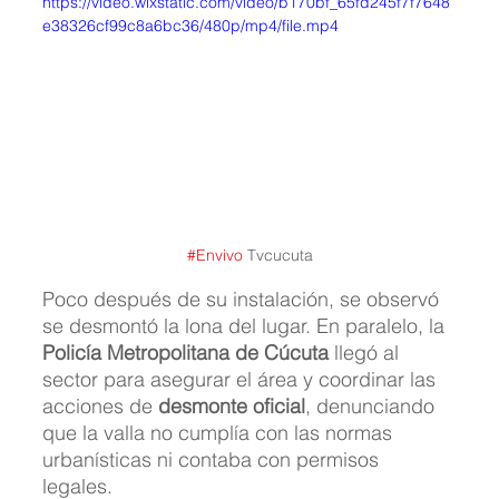
https://video.wixstatic.com/video/b170bf_65fd245f7f7648
e38326cf99c8a6bc36/480p/mp4/file.mp4
#Envivo
 Tvcucuta
Poco después de su instalación, se observó 
se desmontó la lona del lugar. En paralelo, la 
Policía Metropolitana de Cúcuta
 llegó al 
sector para asegurar el área y coordinar las 
acciones de 
desmonte oficial
, denunciando 
que la valla no cumplía con las normas 
urbanísticas ni contaba con permisos 
legales. 