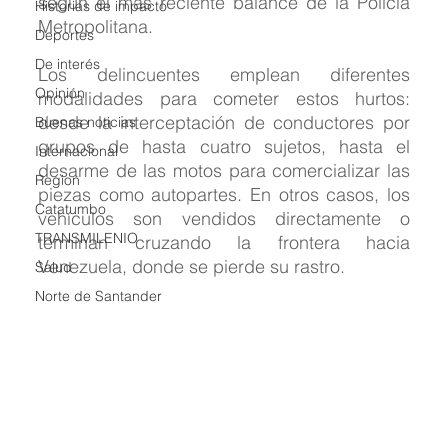
según el más reciente balance de la Policía 
Historias de impacto
Metropolitana.
Deportes
De interés
Los delincuentes emplean diferentes 
Opinión
modalidades para cometer estos hurtos: 
desde la interceptación de conductores por 
Buenas noticias
grupos de hasta cuatro sujetos, hasta el 
Internacional
desarme de las motos para comercializar las 
Region
piezas como autopartes. En otros casos, los 
Catatumbo
vehículos son vendidos directamente o 
TRANSMILENIO
terminan cruzando la frontera hacia 
Venezuela, donde se pierde su rastro.
Salud
Norte de Santander