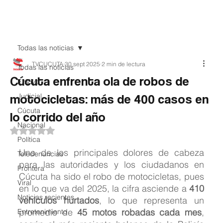
Teledenuncia
Todas las noticias
TVCUCUTA
30 sept 2025
2 min de lectura
Todas las noticias
Cúcuta enfrenta ola de robos de
EnVivo
motocicletas: más de 400 casos en
Judicial
Cúcuta
lo corrido del año
Nacional
Obtuvo NaN de 5 estrellas.
Política
Uno de los principales dolores de cabeza 
Teledenuncias
para las autoridades y los ciudadanos en 
Frontera
Cúcuta ha sido el robo de motocicletas, pues 
Viral
en lo que va del 2025, la cifra asciende a 
410 
Noticias recientes
vehículos hurtados
, lo que representa un 
promedio de 
45 motos robadas cada mes
, 
Entretenimiento