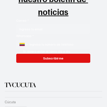
noticias
Correo
*
Whatsapp
*
Si, quiero estar al tanto día a día
Subscribirme
TVCUCUTA
Cúcuta