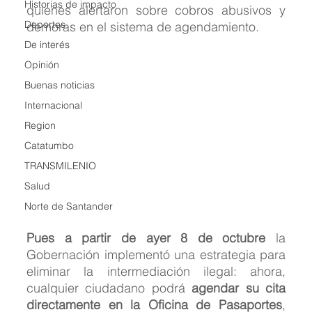
Historias de impacto
quienes alertaron sobre cobros abusivos y 
Deportes
demoras en el sistema de agendamiento.
De interés
Opinión
Buenas noticias
Internacional
Region
Catatumbo
TRANSMILENIO
Salud
Norte de Santander
Pues a partir de ayer 8 de octubre
 la 
Gobernación implementó una estrategia para 
eliminar la intermediación ilegal: ahora, 
cualquier ciudadano podrá 
agendar su cita 
directamente en la Oficina de Pasaportes
, 