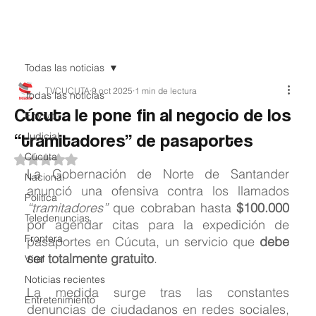
Teledenuncia
Todas las noticias
TVCUCUTA
9 oct 2025
1 min de lectura
Todas las noticias
Cúcuta le pone fin al negocio de los
EnVivo
“tramitadores” de pasaportes
Judicial
Cúcuta
Obtuvo NaN de 5 estrellas.
La Gobernación de Norte de Santander 
Nacional
anunció una ofensiva contra los llamados 
Política
“tramitadores”
 que cobraban hasta 
$100.000
Teledenuncias
por agendar citas para la expedición de 
Frontera
pasaportes en Cúcuta, un servicio que 
debe 
ser totalmente gratuito
.
Viral
Noticias recientes
La medida surge tras las constantes 
Entretenimiento
denuncias de ciudadanos en redes sociales, 