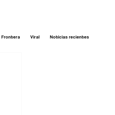
Teledenuncia
l
Opinión
Frontera
Viral
Noticias recientes
ticias
Internacional
Region