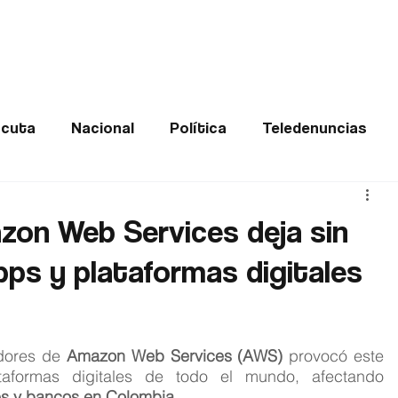
Frontera
Política
Judicial
Entretenimiento
Vira
cuta
Nacional
Política
Teledenuncias
Deportes
De interés
Opinión
Buenas no
zon Web Services deja sin
pps y plataformas digitales
Norte de Santander
dores de 
Amazon Web Services (AWS)
 provocó este 
taformas digitales de todo el mundo, afectando 
es y bancos en Colombia
.