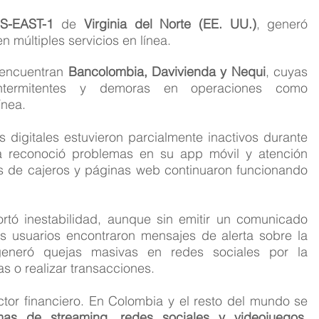
S-EAST-1
 de 
Virginia del Norte (EE. UU.)
, generó 
múltiples servicios en línea.
 encuentran 
Bancolombia, Davivienda y Nequi
, cuyas 
 intermitentes y demoras en operaciones como 
ínea.
digitales estuvieron parcialmente inactivos durante 
 reconoció problemas en su app móvil y atención 
s de cajeros y páginas web continuaron funcionando 
rtó inestabilidad, aunque sin emitir un comunicado 
 los usuarios encontraron mensajes de alerta sobre la 
 generó quejas masivas en redes sociales por la 
s o realizar transacciones.
ector financiero. En Colombia y el resto del mundo se 
rmas de streaming, redes sociales y videojuegos
, 