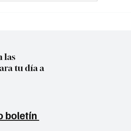
tasas de interés
 las
ara tu día a
 boletín 