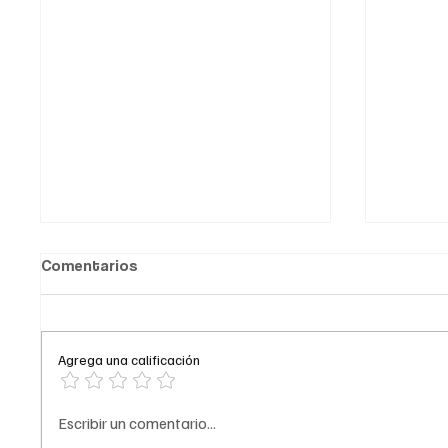
Comentarios
Agrega una calificación
Comediante señalado de
A prisi
Escribir un comentario...
acoso
del ‘Tr