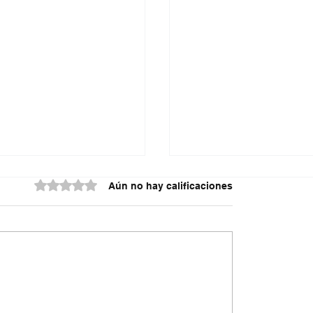
Obtuvo 0 de 5 estrellas.
Aún no hay calificaciones
ón seis integrantes
Dólar tocó los $3.182 
en de Aragua’
aumenta la tensión po