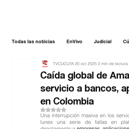
Cúcuta
Todas las noticias
EnVivo
Judicial
Cú
TVCUCUTA
20 oct 2025
2 min de lectura
Entretenimiento
Historias de impacto
Caída global de Ama
servicio a bancos, a
Catatumbo
TRANSMILENIO
Salud
en Colombia
Obtuvo NaN de 5 estrellas.
Una interrupción masiva en los servi
lunes una serie de fallas en pla
directamente a 
empresas, aplicacion