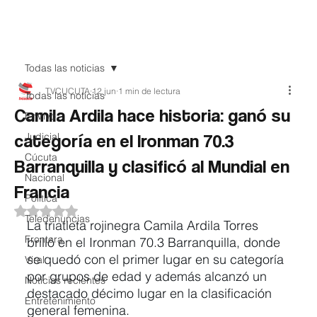
Teledenuncia
Todas las noticias
TVCUCUTA
12 jun
1 min de lectura
Todas las noticias
Camila Ardila hace historia: ganó su
EnVivo
categoría en el Ironman 70.3
Judicial
Cúcuta
Barranquilla y clasificó al Mundial en
Nacional
Francia
Política
Obtuvo NaN de 5 estrellas.
Teledenuncias
La triatleta rojinegra Camila Ardila Torres 
Frontera
brilló en el Ironman 70.3 Barranquilla, donde 
se quedó con el primer lugar en su categoría 
Viral
por grupos de edad y además alcanzó un 
Noticias recientes
destacado décimo lugar en la clasificación 
Entretenimiento
general femenina.