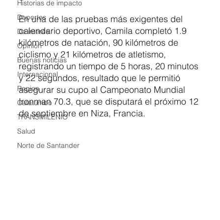
Historias de impacto
Deportes
En una de las pruebas más exigentes del 
calendario deportivo, Camila completó 1.9 
De interés
kilómetros de natación, 90 kilómetros de 
Opinión
ciclismo y 21 kilómetros de atletismo, 
Buenas noticias
registrando un tiempo de 5 horas, 20 minutos 
Internacional
y 22 segundos, resultado que le permitió 
Region
asegurar su cupo al Campeonato Mundial 
Ironman 70.3, que se disputará el próximo 12 
Catatumbo
de septiembre en Niza, Francia.
TRANSMILENIO
Salud
Norte de Santander