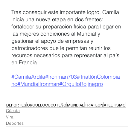
Tras conseguir este importante logro, Camila 
inicia una nueva etapa en dos frentes: 
fortalecer su preparación física para llegar en 
las mejores condiciones al Mundial y 
gestionar el apoyo de empresas y 
patrocinadores que le permitan reunir los 
recursos necesarios para representar al país 
en Francia.
#CamilaArdila
#Ironman703
#TriatlónColombia
no
#MundialIronman
#OrgulloRojinegro
DEPORTES
ORGULLOCUCUTEÑO
MUNDIAL
TRIATLÓN
ATLETISMO
Cúcuta
Viral
Deportes