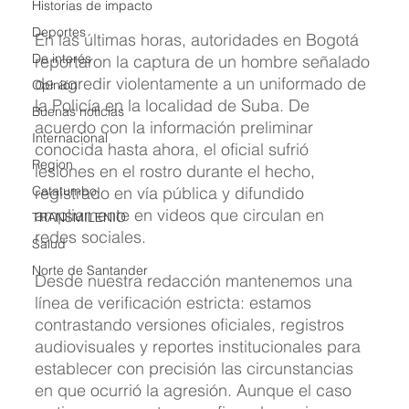
Historias de impacto
Deportes
En las últimas horas, autoridades en Bogotá 
De interés
reportaron la captura de un hombre señalado 
de agredir violentamente a un uniformado de 
Opinión
la Policía en la localidad de Suba. De 
Buenas noticias
acuerdo con la información preliminar 
Internacional
conocida hasta ahora, el oficial sufrió 
Region
lesiones en el rostro durante el hecho, 
Catatumbo
registrado en vía pública y difundido 
ampliamente en videos que circulan en 
TRANSMILENIO
redes sociales.
Salud
Norte de Santander
Desde nuestra redacción mantenemos una 
línea de verificación estricta: estamos 
contrastando versiones oficiales, registros 
audiovisuales y reportes institucionales para 
establecer con precisión las circunstancias 
en que ocurrió la agresión. Aunque el caso 