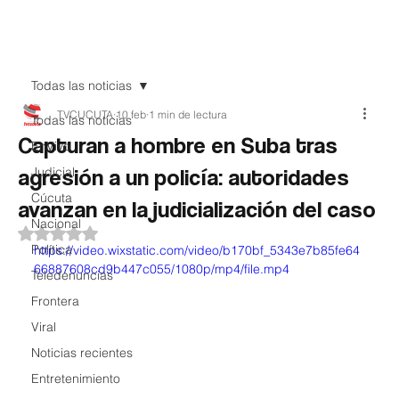
Teledenuncia
Todas las noticias
TVCUCUTA
10 feb
1 min de lectura
Todas las noticias
Capturan a hombre en Suba tras
EnVivo
agresión a un policía: autoridades
Judicial
Cúcuta
avanzan en la judicialización del caso
Nacional
Obtuvo NaN de 5 estrellas.
Política
https://video.wixstatic.com/video/b170bf_5343e7b85fe64
66887608cd9b447c055/1080p/mp4/file.mp4
Teledenuncias
Frontera
Viral
Noticias recientes
Entretenimiento