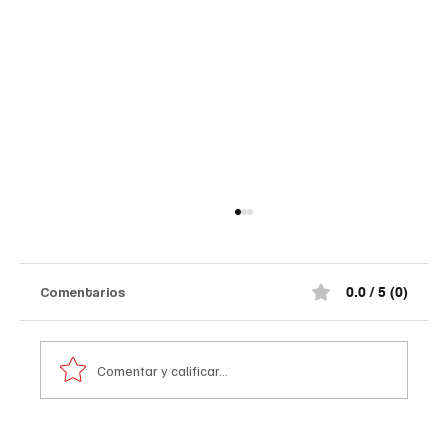
Comentarios
0.0 / 5 (0)
Comentar y calificar...
Atentado contra la policía en #Cúcuta