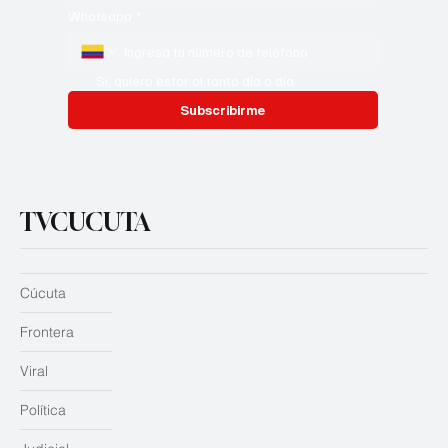
Whatsapp
*
Si, quiero estar al tanto día a día
Subscribirme
TVCUCUTA
Cúcuta
Frontera
Viral
Política