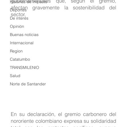
gubernamentales que, según el gremio, 
Historias de impacto
afectan gravemente la sostenibilidad del 
Deportes
sector.
De interés
Opinión
Buenas noticias
Internacional
Region
Catatumbo
TRANSMILENIO
Salud
Norte de Santander
En su declaración, el gremio carbonero del 
nororiente colombiano expresa su solidaridad 