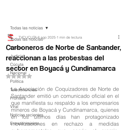
Teledenuncia
Todas las noticias
TVCUCUTA
6 ago 2025
1 min de lectura
Todas las noticias
Carboneros de Norte de Santander,
EnVivo
reaccionan a las protestas del
Judicial
Cúcuta
sector en Boyacá y Cundinamarca
Nacional
Obtuvo NaN de 5 estrellas.
Política
La Asociación de Coquizadores de Norte de 
Teledenuncias
Santander emitió un comunicado oficial en el 
Frontera
que manifiesta su respaldo a los empresarios 
Viral
mineros de Boyacá y Cundinamarca, quienes 
Noticias recientes
en los últimos días han protagonizado 
movilizaciones en rechazo a medidas 
Entretenimiento