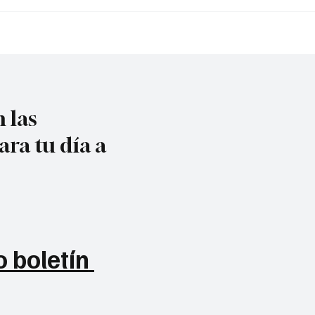
Parasuramericanos
Valledupar 2026!
 las
ara tu día a
 boletín 