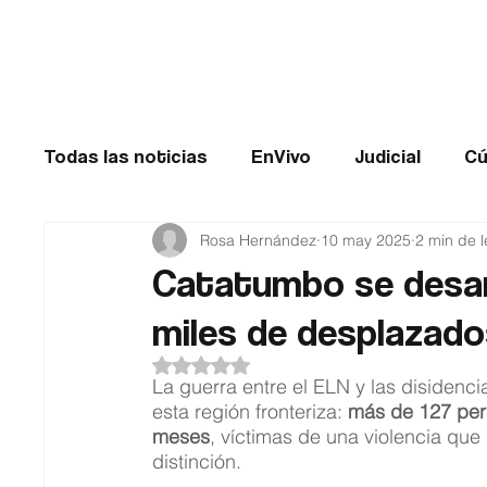
Cúcuta
Todas las noticias
EnVivo
Judicial
Cú
Rosa Hernández
10 may 2025
2 min de l
Entretenimiento
Historias de impacto
Catatumbo se desan
miles de desplazado
Catatumbo
TRANSMILENIO
Salud
Obtuvo NaN de 5 estrellas.
La guerra entre el ELN y las disidenc
esta región fronteriza: 
más de 127 per
meses
, víctimas de una violencia que
distinción.