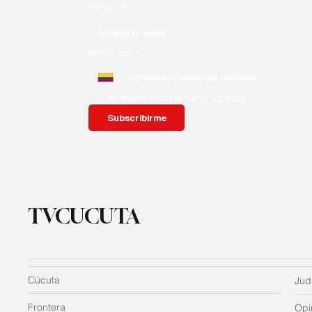
Correo
*
Whatsapp
*
Si, quiero estar al tanto día a día
Subscribirme
TVCUCUTA
Cúcuta
Judi
Frontera
Opi