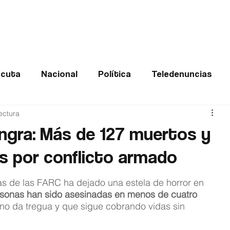
Frontera
Política
Judicial
Entretenimiento
Vira
cuta
Nacional
Política
Teledenuncias
ectura
Deportes
De interés
Opinión
Buenas no
gra: Más de 127 muertos y
s por conflicto armado
Norte de Santander
ias de las FARC ha dejado una estela de horror en 
sonas han sido asesinadas en menos de cuatro 
 no da tregua y que sigue cobrando vidas sin 