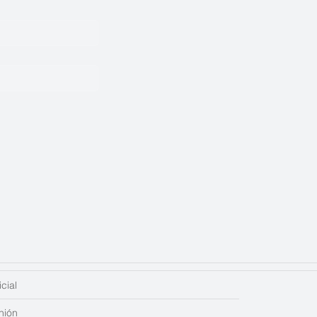
cial
nión