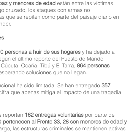
de paz y menores de edad
 están entre las víctimas 
go cruzado, los ataques con armas no 
as que se repiten como parte del paisaje diario en 
nder.
es
0 personas a huir de sus hogares
 y ha dejado a 
según el último reporte del Puesto de Mando 
Cúcuta, Ocaña, Tibú y El Tarra, 
864 personas 
 esperando soluciones que no llegan.
ucional ha sido limitada. Se han entregado 
357 
cifra que apenas mitiga el impacto de una tragedia 
s reportan 
162 entregas voluntarias
 por parte de 
 pertenecen al Frente 33, 28 son menores de edad y 
rgo, las estructuras criminales se mantienen activas 