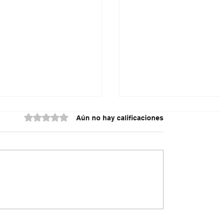
piloto fue capturado
Obtuvo 0 de 5 estrellas.
Aún no hay calificaciones
kilos de c0c@ín@ en El
o
re que vestía uniforme
to fue c@ptur@do en el
to internacional El
 en Bogotá, cuando
mente intentaba salir del
¡Talento
n cerca de 10 kilogramos
nortesantandereano 
@ín@ adheridos
podios en la Boccia de