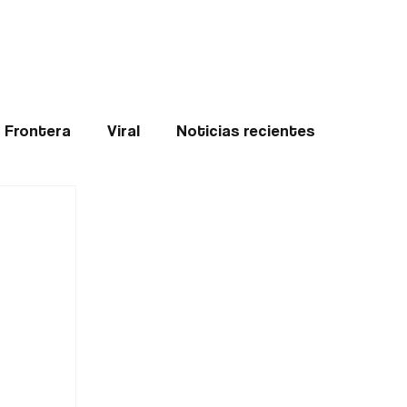
Teledenuncia
l
Opinión
Frontera
Viral
Noticias recientes
ticias
Internacional
Region