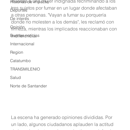
muestra a una mujer indignada recriminando a los 
Historias de impacto
tres sujetos por fumar en un lugar donde afectaban 
Deportes
a otras personas. "Vayan a fumar su porquería 
De interés
donde no molesten a los demás", les reclamó con 
Opinión
firmeza, mientras los implicados reaccionaban con 
Buenas noticias
indiferencia.
Internacional
Region
Catatumbo
TRANSMILENIO
Salud
Norte de Santander
La escena ha generado opiniones divididas. Por 
un lado, algunos ciudadanos aplauden la actitud 