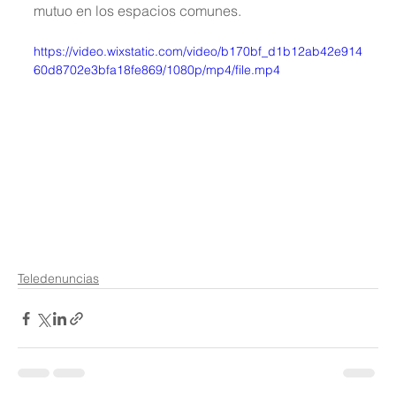
mutuo en los espacios comunes.
https://video.wixstatic.com/video/b170bf_d1b12ab42e914
60d8702e3bfa18fe869/1080p/mp4/file.mp4
Teledenuncias