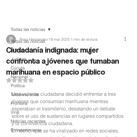
Teledenuncia
Todas las noticias
Rosa Hernández
19 mar 2025
1 min de lectura
Todas las noticias
Ciudadanía indignada: mujer
EnVivo
confronta a jóvenes que fumaban
Judicial
Cúcuta
marihuana en espacio público
Nacional
Obtuvo NaN de 5 estrellas.
Política
Una valiente ciudadana decidió enfrentar a tres 
Teledenuncias
jóvenes que consumían marihuana mientras 
Frontera
esperaban el trasmilenio, desatando un debate 
Viral
sobre el uso de sustancias en lugares compartidos 
Noticias recientes
y la convivencia ciudadana.
Entretenimiento
El hecho, que se ha viralizado en redes sociales, 