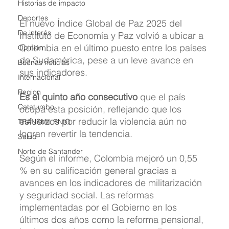
Historias de impacto
Deportes
El nuevo Índice Global de Paz 2025 del 
De interés
Instituto de Economía y Paz volvió a ubicar a 
Colombia en el último puesto entre los países 
Opinión
de Sudamérica, pese a un leve avance en 
Buenas noticias
sus indicadores. 
Internacional
Region
Es el quinto año consecutivo
 que el país 
Catatumbo
ocupa esta posición, reflejando que los 
esfuerzos por reducir la violencia aún no 
TRANSMILENIO
logran revertir la tendencia.
Salud
Norte de Santander
Según el informe, Colombia mejoró un 0,55 
% en su calificación general gracias a 
avances en los indicadores de militarización 
y seguridad social. Las reformas 
implementadas por el Gobierno en los 
últimos dos años como la reforma pensional, 