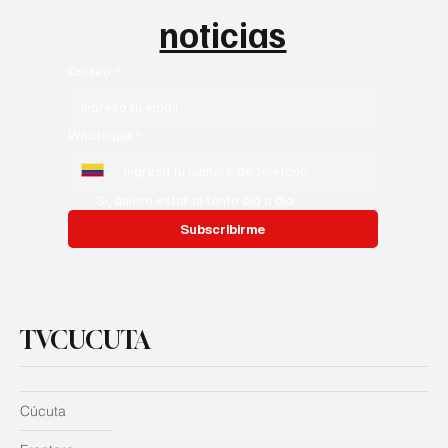
noticias
Correo
*
Whatsapp
*
Si, quiero estar al tanto día a día
Subscribirme
TVCUCUTA
Cúcuta