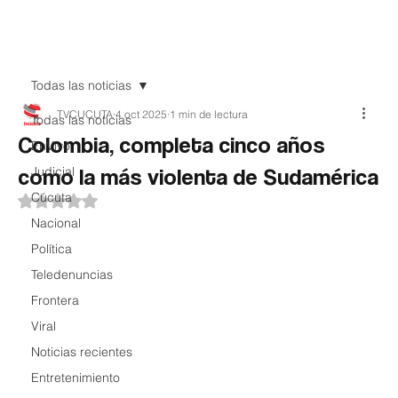
Teledenuncia
Todas las noticias
TVCUCUTA
4 oct 2025
1 min de lectura
Todas las noticias
Colombia, completa cinco años
EnVivo
como la más violenta de Sudamérica
Judicial
Cúcuta
Obtuvo NaN de 5 estrellas.
Nacional
Política
Teledenuncias
Frontera
Viral
Noticias recientes
Entretenimiento