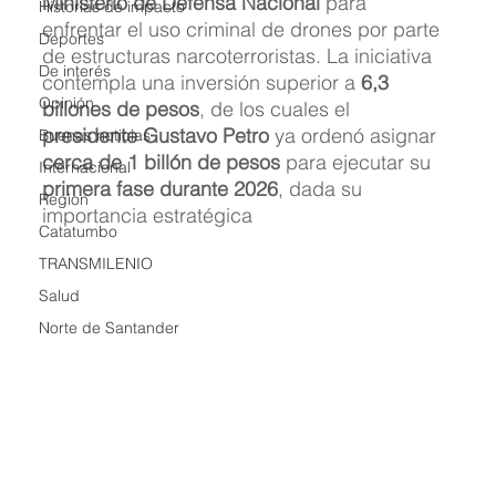
Ministerio de Defensa Nacional
 para 
Historias de impacto
enfrentar el uso criminal de drones por parte 
Deportes
de estructuras narcoterroristas. La iniciativa 
De interés
contempla una inversión superior a 
6,3 
Opinión
billones de pesos
, de los cuales el 
presidente Gustavo Petro
 ya ordenó asignar 
Buenas noticias
cerca de 1 billón de pesos
 para ejecutar su 
Internacional
primera fase durante 2026
, dada su 
Region
importancia estratégica 
Catatumbo
TRANSMILENIO
Salud
Norte de Santander