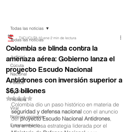
Teledenuncia
Todas las noticias
TVCUCUTA
10 ene
2 min de lectura
Todas las noticias
Colombia se blinda contra la
EnVivo
amenaza aérea: Gobierno lanza el
Judicial
Cúcuta
proyecto Escudo Nacional
Nacional
Antidrones con inversión superior a
Política
$6,3 billones
Teledenuncias
Obtuvo NaN de 5 estrellas.
Frontera
Colombia dio un paso histórico en materia de 
Viral
seguridad y defensa nacional
 con el anuncio 
Noticias recientes
del 
proyecto Escudo Nacional Antidrones
, 
una ambiciosa estrategia liderada por el 
Entretenimiento