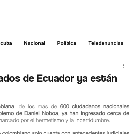
Frontera
Política
Judicial
Entretenimiento
Vira
cuta
Nacional
Política
Teledenuncias
Deportes
De interés
Opinión
Buenas no
ados de Ecuador ya están
Norte de Santander
mbiana
, de los más de 
600 ciudadanos nacionales 
bierno de Daniel Noboa
, 
ya han ingresado cerca de 
arcado por el hermetismo y la incertidumbre.
o colombiano solo cuenta con antecedentes judiciales 