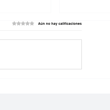
Obtuvo 0 de 5 estrellas.
Aún no hay calificaciones
ón seis integrantes
Dólar tocó los $3.182 
en de Aragua’
aumenta la tensión po
tasas de interés