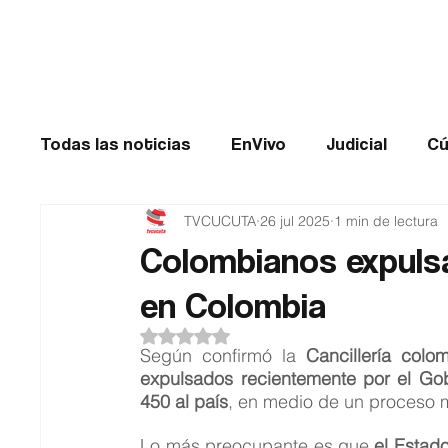
Cúcuta
Todas las noticias
EnVivo
Judicial
Cú
TVCUCUTA
26 jul 2025
1 min de lectura
Entretenimiento
Historias de impacto
Colombianos expuls
en Colombia
Catatumbo
TRANSMILENIO
Salud
Obtuvo NaN de 5 estrellas.
Según confirmó la 
Cancillería colo
expulsados recientemente por el Go
450 al país
, en medio de un proceso m
Lo más preocupante es que 
el Estad