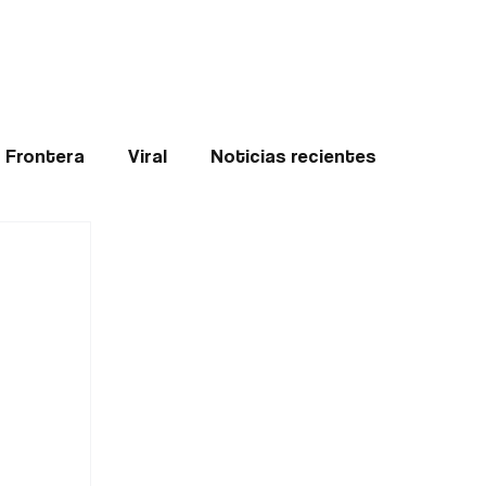
Teledenuncia
l
Opinión
Frontera
Viral
Noticias recientes
ticias
Internacional
Region