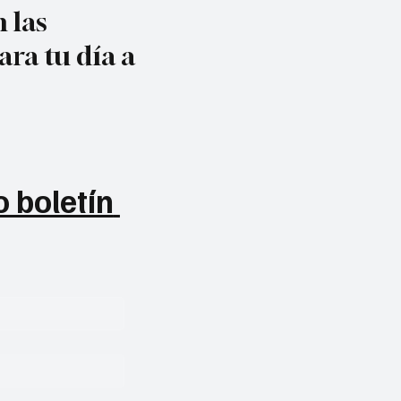
 las
ara tu día a
 boletín 