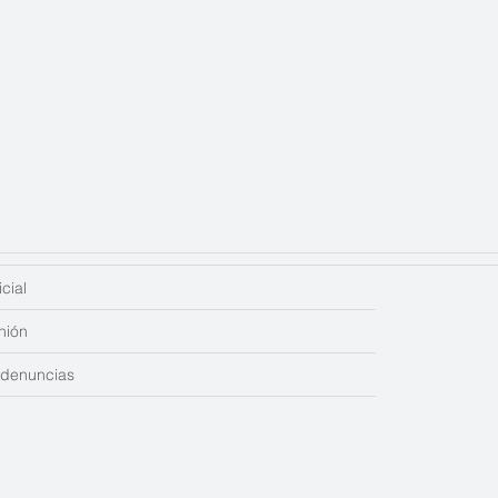
cial
nión
edenuncias