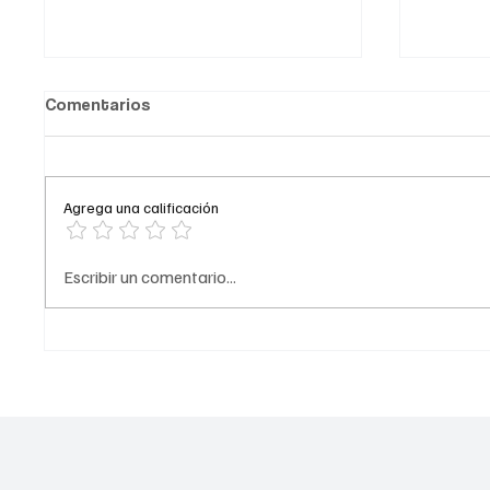
Comentarios
Agrega una calificación
Comediante señalado de
A prisi
Escribir un comentario...
acoso
del ‘Tr