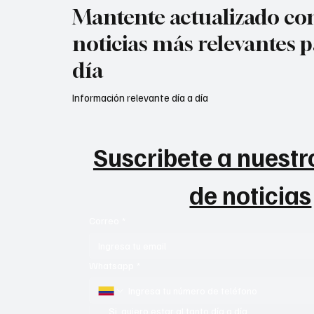
Mantente actualizado con
noticias más relevantes p
día
Información relevante día a día
Suscribete a nuestro
de noticias
Correo
*
Whatsapp
*
Si, quiero estar al tanto día a día