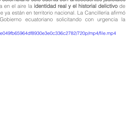
a en el aire la 
identidad real y el historial delictivo
 de 
a están en territorio nacional. La Cancillería afirmó 
Gobierno ecuatoriano solicitando con urgencia la 
f_5fe049fb65964df8930e3e0c336c2782/720p/mp4/file.mp4