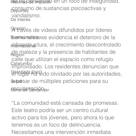
se ha convertido en un foco de inseguridad, 
Historias de impacto
consumo de sustancias psicoactivas y 
Deportes
vandalismo.
De interés
Opinión
A través de videos difundidos por líderes 
comunales, se evidencia el deterioro de la 
Buenas noticias
infraestructura, el crecimiento descontrolado 
Internacional
de maleza y la presencia de habitantes de 
Region
calle que utilizan el espacio como refugio 
Catatumbo
improvisado. Los residentes denuncian que 
TRANSMILENIO
el lugar ha sido olvidado por las autoridades, 
a pesar de múltiples peticiones para su 
Salud
recuperación.
Norte de Santander
“La comunidad está cansada de promesas. 
Este teatro podría ser un centro cultural 
activo para los jóvenes, pero ahora lo que 
tenemos es un foco de delincuencia. 
Necesitamos una intervención inmediata 