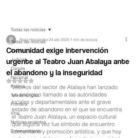
Teledenuncia
Todas las noticias
Rosa Hernández
24 abr 2025
1 min de lectura
Todas las noticias
Comunidad exige intervención
EnVivo
urgente al Teatro Juan Atalaya ante
Judicial
Cúcuta
el abandono y la inseguridad
Nacional
Obtuvo NaN de 5 estrellas.
Política
Vecinos del sector de Atalaya han lanzado 
un enérgico llamado a las autoridades 
Teledenuncias
locales y departamentales ante el grave 
Frontera
estado de abandono en el que se encuentra 
Viral
el Teatro Juan Atalaya, un espacio cultural 
Noticias recientes
que alguna vez fue símbolo de encuentro 
comunitario y promoción artística, y que hoy 
Entretenimiento