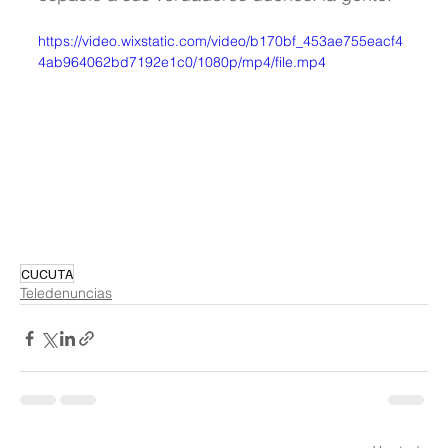
https://video.wixstatic.com/video/b170bf_453ae755eacf4
4ab964062bd7192e1c0/1080p/mp4/file.mp4
CUCUTA
Teledenuncias