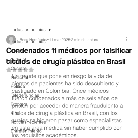
Teledenuncia
Todas las noticias
Rosa Hernández
11 mar 2025
2 min de lectura
Todas las noticias
Condenados 11 médicos por falsificar
EnVivo
títulos de cirugía plástica en Brasil
Judicial
Cúcuta
Obtuvo NaN de 5 estrellas.
Un fraude que pone en riesgo la vida de 
Nacional
cientos de pacientes ha sido descubierto y 
Política
castigado en Colombia. Once médicos 
Teledenuncias
fueron condenados a más de seis años de 
Frontera
prisión por acceder de manera fraudulenta a 
títulos de cirugía plástica en Brasil, con los 
Viral
cuales se hicieron pasar como especialistas 
Noticias recientes
en esta área médica sin haber cumplido con 
Entretenimiento
los requisitos académicos.