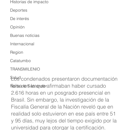
Historias de impacto
Deportes
De interés
Opinión
Buenas noticias
Internacional
Region
Catatumbo
TRANSMILENIO
Salud
Los condenados presentaron documentación 
falsa en la que afirmaban haber cursado 
Norte de Santander
2.616 horas en un posgrado presencial en 
Brasil. Sin embargo, la investigación de la 
Fiscalía General de la Nación reveló que en 
realidad solo estuvieron en ese país entre 51 
y 95 días, muy lejos del tiempo exigido por la 
universidad para otorgar la certificación.