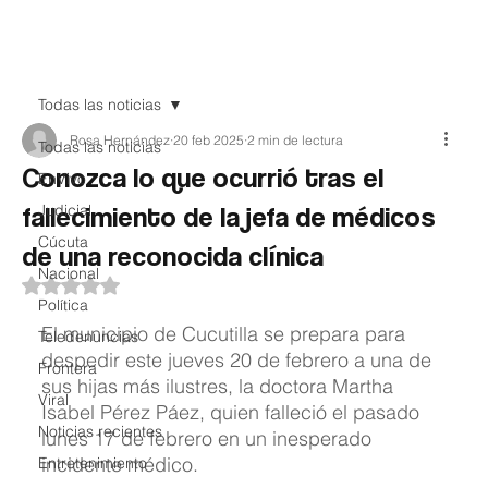
Teledenuncia
Todas las noticias
Rosa Hernández
20 feb 2025
2 min de lectura
Todas las noticias
Conozca lo que ocurrió tras el
EnVivo
fallecimiento de la jefa de médicos
Judicial
Cúcuta
de una reconocida clínica
Nacional
Obtuvo NaN de 5 estrellas.
Política
El municipio de Cucutilla se prepara para 
Teledenuncias
despedir este jueves 20 de febrero a una de 
Frontera
sus hijas más ilustres, la doctora Martha 
Viral
Isabel Pérez Páez, quien falleció el pasado 
Noticias recientes
lunes 17 de febrero en un inesperado 
incidente médico.
Entretenimiento