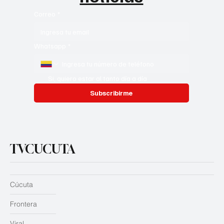
Correo
*
Whatsapp
*
Si, quiero estar al tanto día a día
Subscribirme
TVCUCUTA
Cúcuta
Frontera
Viral