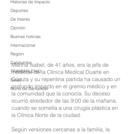
Historias de impacto
Deportes
De interés
Opinión
Buenas noticias
Internacional
Region
Catatumbo
Martha Isabel, de 41 años, era la jefa de 
médicos de la Clínica Medical Duarte en 
TRANSMILENIO
Cúcuta y su repentina partida ha causado un 
Salud
profundo impacto en el gremio médico y en 
Norte de Santander
la comunidad que la conocía. Su deceso 
ocurrió alrededor de las 9:00 de la mañana, 
cuando se sometía a una cirugía plástica en 
la Clínica Norte de la ciudad.
Según versiones cercanas a la familia, la 