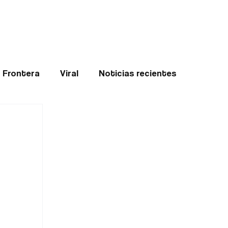
Teledenuncia
l
Opinión
Frontera
Viral
Noticias recientes
ticias
Internacional
Region