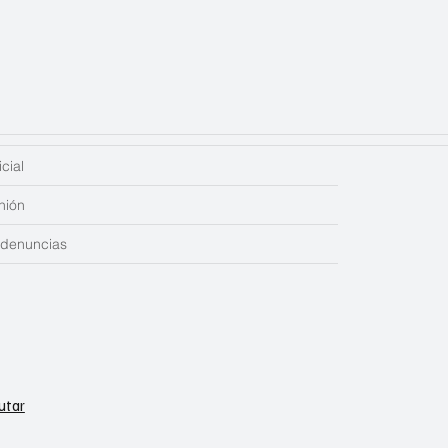
cial
nión
edenuncias
utar