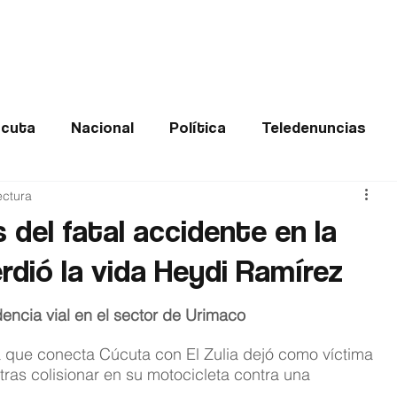
Frontera
Política
Judicial
Entretenimiento
Vira
cuta
Nacional
Política
Teledenuncias
ectura
Deportes
De interés
Opinión
Buenas no
 del fatal accidente en la
erdió la vida Heydi Ramírez
Norte de Santander
encia vial en el sector de Urimaco
ía que conecta Cúcuta con El Zulia dejó como víctima 
tras colisionar en su motocicleta contra una 