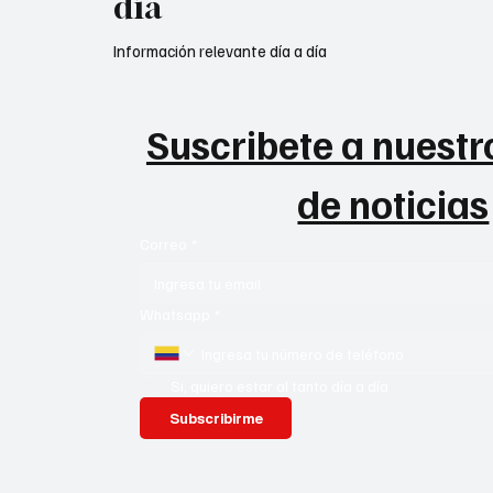
día
Información relevante día a día
Suscribete a nuestro
de noticias
Correo
*
Whatsapp
*
Si, quiero estar al tanto día a día
Subscribirme