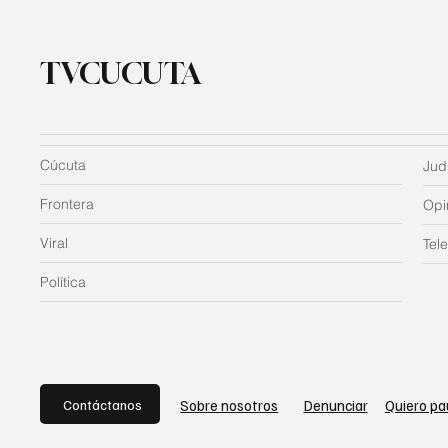
TVCUCUTA
Cúcuta
Judi
Frontera
Opi
Viral
Tel
Política
Contáctanos
Sobre nosotros
Denunciar
Quiero pa