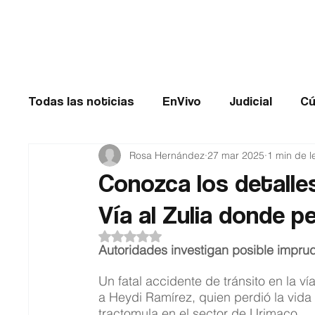
Cúcuta
Todas las noticias
EnVivo
Judicial
Cú
Rosa Hernández
27 mar 2025
1 min de l
Entretenimiento
Historias de impacto
Conozca los detalles
Vía al Zulia donde p
Catatumbo
TRANSMILENIO
Salud
Obtuvo NaN de 5 estrellas.
Autoridades investigan posible imprud
Un fatal accidente de tránsito en la v
a Heydi Ramírez, quien perdió la vida 
tractomula en el sector de Urimaco.