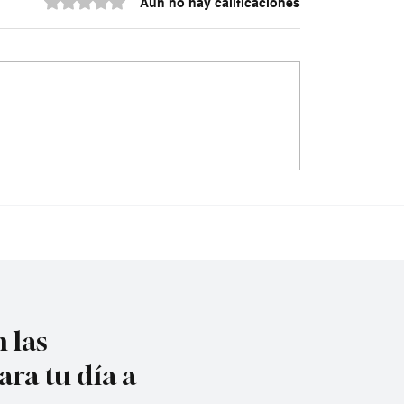
Aún no hay calificaciones
do contra la policía
¿Irregularidades en el
cuta
acueducto Metropoli
 las
ara tu día a