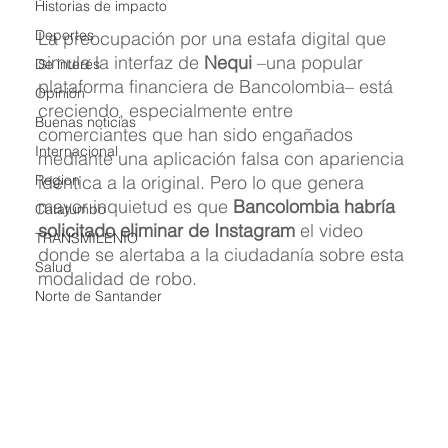
Historias de impacto
Deportes
La preocupación por una estafa digital que 
simula la interfaz de 
Nequi
 –una popular 
De interés
plataforma financiera de Bancolombia– está 
Opinión
creciendo, especialmente entre 
Buenas noticias
comerciantes que han sido engañados 
Internacional
mediante una aplicación falsa con apariencia 
Region
idéntica a la original. Pero lo que genera 
mayor inquietud es que 
Bancolombia habría 
Catatumbo
solicitado eliminar de Instagram
 el video 
TRANSMILENIO
donde se alertaba a la ciudadanía sobre esta 
Salud
modalidad de robo.
Norte de Santander