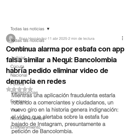
Teledenuncia
Todas las noticias
Rosa Hernández
11 abr 2025
2 min de lectura
Todas las noticias
Continua alarma por estafa con app
EnVivo
falsa similar a Nequi: Bancolombia
Judicial
Cúcuta
habría pedido eliminar video de
Nacional
denuncia en redes
Política
Obtuvo NaN de 5 estrellas.
Teledenuncias
Mientras una aplicación fraudulenta estaría 
Frontera
robando a comerciantes y ciudadanos, un 
nuevo giro en la historia genera indignación: 
Viral
el video que alertaba sobre la estafa fue 
Noticias recientes
bajado de Instagram, presuntamente a 
Entretenimiento
petición de Bancolombia.