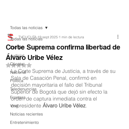
Teledenuncia
Todas las noticias
TVCUCUTA
19 sept 2025
1 min de lectura
Todas las noticias
Corte Suprema confirma libertad de
EnVivo
Álvaro Uribe Vélez
Judicial
Cúcuta
Obtuvo NaN de 5 estrellas.
La Corte Suprema de Justicia, a través de su 
Nacional
Sala de Casación Penal, confirmó en 
Política
decisión mayoritaria el fallo del Tribunal 
Teledenuncias
Superior de Bogotá que dejó sin efecto la 
Frontera
orden de captura inmediata contra el 
expresidente 
Álvaro Uribe Vélez
.
Viral
Noticias recientes
Entretenimiento