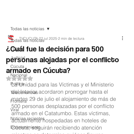
Teledenuncia
Todas las noticias
TVCUCUTA
22 jul 2025
2 min de lectura
Todas las noticias
¿Cuál fue la decisión para 500
EnVivo
personas alojadas por el conflicto
Judicial
Cúcuta
armado en Cúcuta?
Nacional
Obtuvo NaN de 5 estrellas.
Política
La Unidad para las Víctimas y el Ministerio 
del Interior acordaron prorrogar hasta el 
Teledenuncias
martes 29 de julio el alojamiento de más de 
Frontera
500 personas desplazadas por el conflicto 
Viral
armado en el Catatumbo. Estas víctimas, 
Noticias recientes
actualmente hospedadas en hoteles de 
Cúcuta, seguirán recibiendo atención 
Entretenimiento