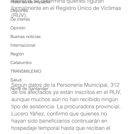
mientras se determina quiénes figuran 
Historias de impacto
formalmente en el Registro Único de Víctimas 
Deportes
(RUV).
De interés
Opinión
Buenas noticias
Internacional
Region
Catatumbo
TRANSMILENIO
Salud
Según datos de la Personería Municipal, 312 
Norte de Santander
de los afectados ya están inscritos en el RUV, 
aunque muchos aún no han recibido ningún 
tipo de asistencia. La procuradora provincial, 
Lucero Yáñez, confirmó que quienes no 
hayan sido beneficiarios continuarán en 
hospedaje temporal hasta que reciban el 