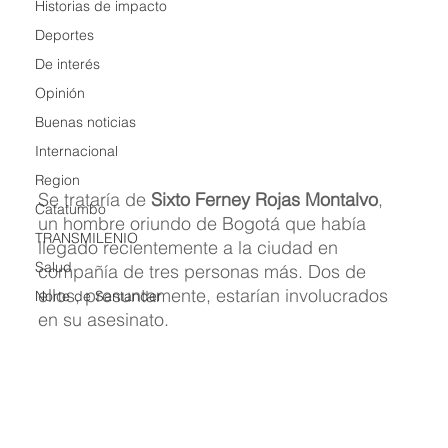
Historias de impacto
Deportes
De interés
Opinión
Buenas noticias
Internacional
Region
Se trataría de 
Sixto Ferney Rojas Montalvo
, 
Catatumbo
un hombre oriundo de Bogotá que había 
TRANSMILENIO
llegado recientemente a la ciudad en 
Salud
compañía de tres personas más. Dos de 
ellos, presuntamente, estarían involucrados 
Norte de Santander
en su asesinato.