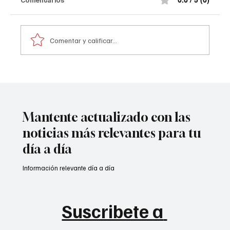
0.0 / 5 (0)
Policía de #Norte de Santander tras el at@qu3
terr0r1st@ de la madrugada. De acuerdo con la
información preliminar, la explosión estuvo
Comentar y calificar...
acompañada por ráf@g@s
Mantente actualizado con las
noticias más relevantes para tu
día a día
Información relevante día a día
Suscribete a 