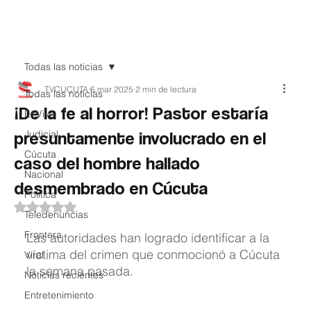
Teledenuncia
Todas las noticias
TVCUCUTA
6 mar 2025
2 min de lectura
Todas las noticias
¡De la fe al horror! Pastor estaría
EnVivo
presuntamente involucrado en el
Judicial
Cúcuta
caso del hombre hallado
Nacional
desmembrado en Cúcuta
Política
Obtuvo NaN de 5 estrellas.
Teledenuncias
Frontera
Las autoridades han logrado identificar a la 
víctima del crimen que conmocionó a Cúcuta 
Viral
la semana pasada.
Noticias recientes
Entretenimiento