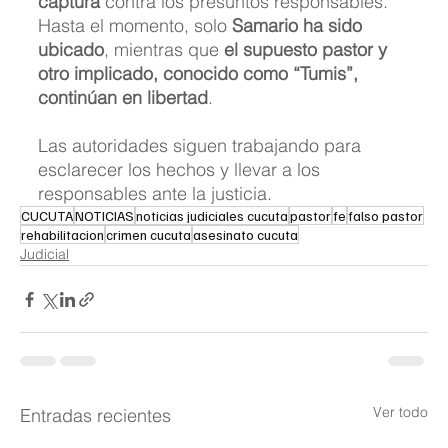
captura
 contra los presuntos responsables. 
Hasta el momento, solo 
Samario ha sido 
ubicado
, mientras que 
el supuesto pastor y 
otro implicado, conocido como “Tumis”, 
continúan en libertad
.
Las autoridades siguen trabajando para 
esclarecer los hechos y llevar a los 
responsables ante la justicia.
CUCUTA
NOTICIAS
noticias judiciales cucuta
pastor
fe
falso pastor
rehabilitacion
crimen cucuta
asesinato cucuta
Judicial
Ver todo
Entradas recientes