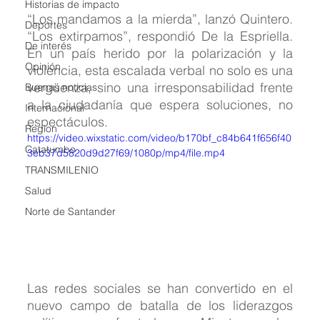
Historias de impacto
“Los mandamos a la mierda”, lanzó Quintero. 
Deportes
“Los extirpamos”, respondió De la Espriella. 
De interés
En un país herido por la polarización y la 
Opinión
violencia, esta escalada verbal no solo es una 
vergüenza, sino una irresponsabilidad frente 
Buenas noticias
a la ciudadanía que espera soluciones, no 
Internacional
espectáculos.
Region
https://video.wixstatic.com/video/b170bf_c84b641f656f40
Catatumbo
3eb37d5820d9d27f69/1080p/mp4/file.mp4
TRANSMILENIO
Salud
Norte de Santander
Las redes sociales se han convertido en el 
nuevo campo de batalla de los liderazgos 