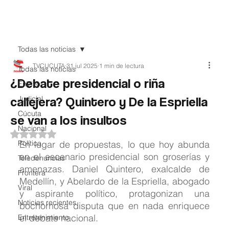
Teledenuncia
Todas las noticias
TVCUCUTA
31 jul 2025
1 min de lectura
Todas las noticias
¿Debate presidencial o riña
EnVivo
callejera? Quintero y De la Espriella
Judicial
Cúcuta
se van a los insultos
Nacional
Obtuvo NaN de 5 estrellas.
Política
En lugar de propuestas, lo que hoy abunda 
en el escenario presidencial son groserías y 
Teledenuncias
amenazas. Daniel Quintero, exalcalde de 
Frontera
Medellín, y Abelardo de la Espriella, abogado 
Viral
y aspirante político, protagonizan una 
Noticias recientes
bochornosa disputa que en nada enriquece 
el debate nacional.
Entretenimiento