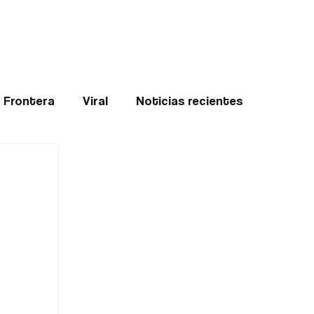
Teledenuncia
l
Opinión
Frontera
Viral
Noticias recientes
ticias
Internacional
Region