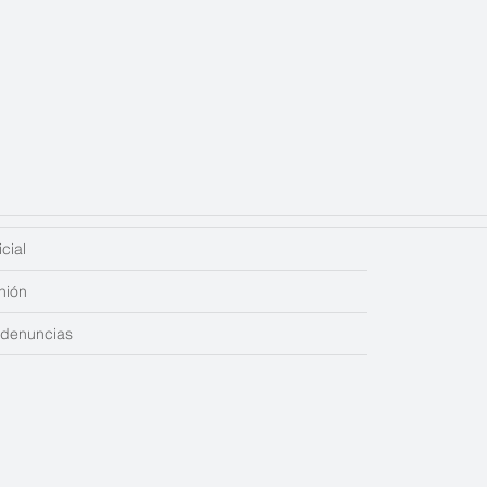
cial
nión
edenuncias