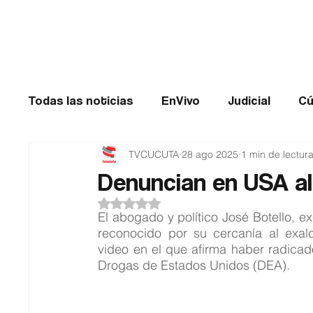
Cúcuta
Todas las noticias
EnVivo
Judicial
Cú
TVCUCUTA
28 ago 2025
1 min de lectur
Entretenimiento
Historias de impacto
Denuncian en USA al
Obtuvo NaN de 5 estrellas.
Catatumbo
TRANSMILENIO
Salud
El abogado y político José Botello, e
reconocido por su cercanía al exal
video en el que afirma haber radicad
Drogas de Estados Unidos (DEA).