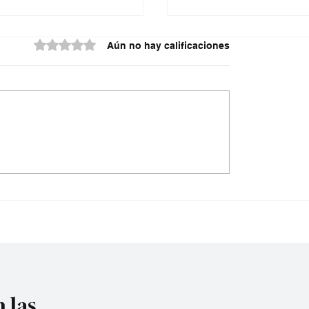
Obtuvo 0 de 5 estrellas.
Aún no hay calificaciones
do contra la policía
¿Irregularidades en el
cuta
acueducto Metropoli
 las