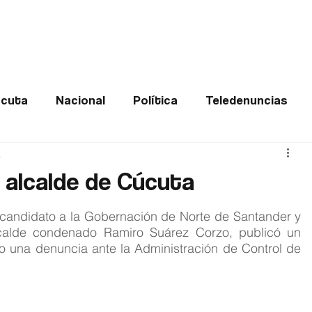
Frontera
Política
Judicial
Entretenimiento
Vira
cuta
Nacional
Política
Teledenuncias
a
Deportes
De interés
Opinión
Buenas no
 alcalde de Cúcuta
Norte de Santander
xcandidato a la Gobernación de Norte de Santander y 
calde condenado Ramiro Suárez Corzo, publicó un 
o una denuncia ante la Administración de Control de 