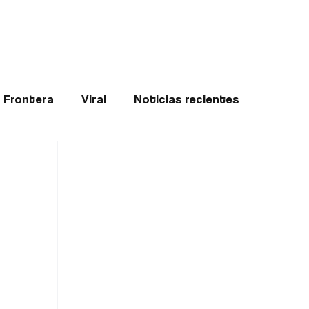
Teledenuncia
l
Opinión
Frontera
Viral
Noticias recientes
ticias
Internacional
Region