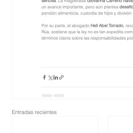
sencilla
. La magistrada 
Giovanna Carreño Nava
un avance importante, pero aún plantea 
desafío
pensión alimenticia, custodia de hijos y divisi
Por su parte, el abogado 
Helí Abel Torrado
, rec
Rúa, sostiene que la ley no es tan expedita c
términos claros sobre las responsabilidades pos
Entradas recientes