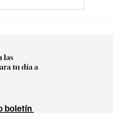
Atentado contra la po
ar, la explosión estuvo
en #Cúcuta
ñada por ráf@g@s
 las
ara tu día a
 boletín 