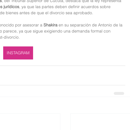
s
, del Tribunal Superior de Cúcuta, destaca que la ley representa 
s jurídicos
, ya que las partes deben definir acuerdos sobre 
ón de bienes antes de que el divorcio sea aprobado.
onocido por asesorar a 
Shakira
 en su separación de Antonio de la 
omo parece, ya que sigue exigiendo una demanda formal con 
t-divorcio.
INSTAGRAM