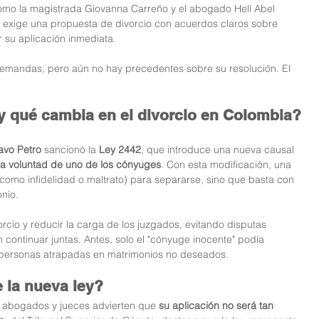
como la magistrada Giovanna Carreño y el abogado Helí Abel 
ey exige una propuesta de divorcio con acuerdos claros sobre 
r su aplicación inmediata.
emandas, pero aún no hay precedentes sobre su resolución. El 
y qué cambia en el divorcio en Colombia?
avo Petro
 sancionó la 
Ley 2442
, que introduce una nueva causal 
ola voluntad de uno de los cónyuges
. Con esta modificación, una 
como infidelidad o maltrato) para separarse, sino que basta con 
onio.
rcio y reducir la carga de los juzgados, evitando disputas 
 continuar juntas. Antes, solo el "cónyuge inocente" podía 
 personas atrapadas en matrimonios no deseados.
 la nueva ley?
o, abogados y jueces advierten que 
su aplicación no será tan 