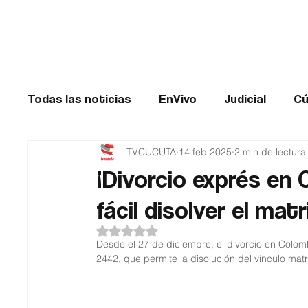
Cúcuta
Todas las noticias
EnVivo
Judicial
Cú
TVCUCUTA
14 feb 2025
2 min de lectura
Entretenimiento
Historias de impacto
¡Divorcio exprés en
fácil disolver el mat
Catatumbo
TRANSMILENIO
Salud
Obtuvo NaN de 5 estrellas.
Desde el 27 de diciembre, el divorcio en Colomb
2442, que permite la disolución del vínculo mat