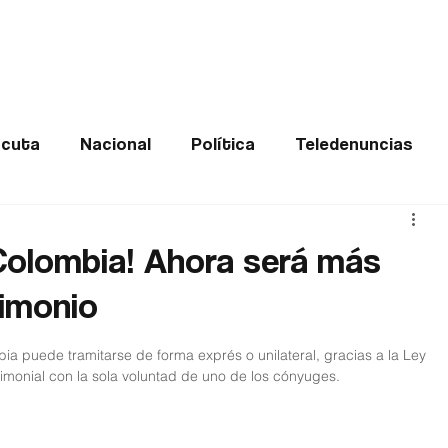
Frontera
Política
Judicial
Entretenimiento
Vira
cuta
Nacional
Política
Teledenuncias
Deportes
De interés
Opinión
Buenas no
 Colombia! Ahora será más
rimonio
Norte de Santander
ia puede tramitarse de forma exprés o unilateral, gracias a la Ley 
rimonial con la sola voluntad de uno de los cónyuges.