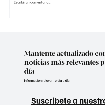
Escribir un comentario...
dos artefactos habrían sido
prelimin
lanzados cont
acompa
Mantente actualizado con
noticias más relevantes p
día
Información relevante día a día
Suscribete a nuestro