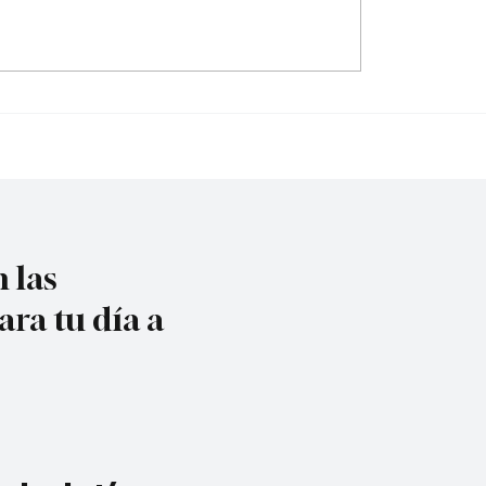
do contra la policía
¿Irregularidades en el
cuta
acueducto Metropoli
 las
ara tu día a