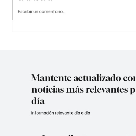
terr0r1st@ de la madrugada. De
acuerdo con la información
Atenta
Escribir un comentario...
preliminar, la explosión estuvo
en #Cú
acompañada por ráf@g@s
Mantente actualizado con
noticias más relevantes p
día
Información relevante día a día