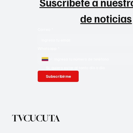
Suscribete a nuestro
de noticias
Correo
*
Whatsapp
*
Si, quiero estar al tanto día a día
Subscribirme
TVCUCUTA