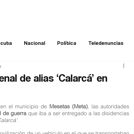
Frontera
Política
Judicial
Entretenimiento
Vira
cuta
Nacional
Política
Teledenuncias
a
Deportes
De interés
Opinión
Buenas no
enal de alias ‘Calarcá’ en
Norte de Santander
l en el municipio de 
Mesetas (Meta)
, las autoridades 
l de guerra
 que iba a ser entregado a las disidencias 
Calarcá’
.
El procedimiento se realizó tras la inmovilización de un vehículo en el que se transportaban 