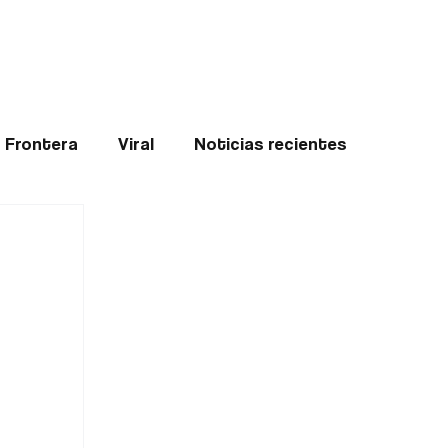
Teledenuncia
l
Opinión
Frontera
Viral
Noticias recientes
ticias
Internacional
Region