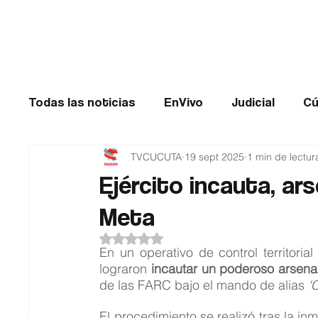
Cúcuta
Todas las noticias
EnVivo
Judicial
Cú
TVCUCUTA
19 sept 2025
1 min de lectur
Entretenimiento
Historias de impacto
Ejército incauta, ars
Meta
Catatumbo
TRANSMILENIO
Salud
Obtuvo NaN de 5 estrellas.
En un operativo de control territoria
lograron 
incautar un poderoso arsena
de las FARC bajo el mando de alias 
‘