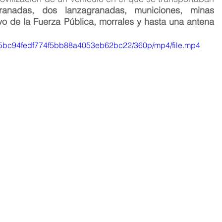
granadas, dos lanzagranadas, municiones, minas 
vo de la Fuerza Pública, morrales y hasta una antena 
f_a5bc94fedf774f5bb88a4053eb62bc22/360p/mp4/file.mp4