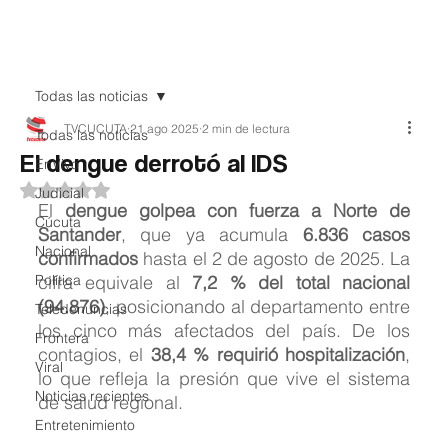
Teledenuncia
Todas las noticias
TVCUCUTA
21 ago 2025
2 min de lectura
Todas las noticias
El dengue derrotó al IDS
EnVivo
Obtuvo NaN de 5 estrellas.
Judicial
El 
dengue golpea con fuerza a Norte de 
Cúcuta
Santander
, que ya acumula 
6.836 casos 
Nacional
confirmados
 hasta el 2 de agosto de 2025. La 
Política
cifra equivale al 
7,2 % del total nacional 
(94.876)
, posicionando al departamento entre 
Teledenuncias
los cinco más afectados del país. De los 
Frontera
contagios, el 
38,4 % requirió hospitalización
, 
Viral
lo que refleja la presión que vive el sistema 
Noticias recientes
de salud regional.
Entretenimiento