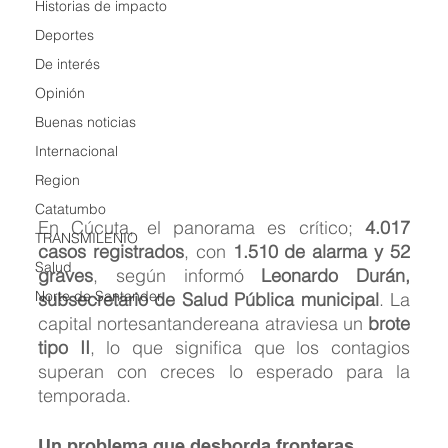
Historias de impacto
Deportes
De interés
Opinión
Buenas noticias
Internacional
Region
Catatumbo
En Cúcuta, el panorama es crítico; 
4.017 
TRANSMILENIO
casos registrados
, con 
1.510 de alarma y 52 
Salud
graves
, según informó 
Leonardo Durán, 
Norte de Santander
subsecretario de Salud Pública municipal
. La 
capital nortesantandereana atraviesa un 
brote 
tipo II
, lo que significa que los contagios 
superan con creces lo esperado para la 
temporada.
Un problema que desborda fronteras