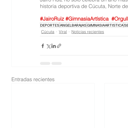
historia deportiva de Cúcuta, Norte d
#JairoRuiz
#GimnasiaArtística
#Orgul
DEPORTES
ANGELBARAJAS
GIMNASIAARTISTICA
S
Cúcuta
Viral
Noticias recientes
Entradas recientes