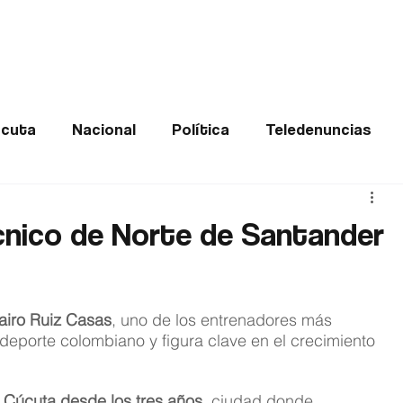
Frontera
Política
Judicial
Entretenimiento
Vira
cuta
Nacional
Política
Teledenuncias
Deportes
De interés
Opinión
Buenas no
écnico de Norte de Santander
s
Norte de Santander
airo Ruiz Casas
, uno de los entrenadores más 
l deporte colombiano y figura clave en el crecimiento 
 
Cúcuta desde los tres años
, ciudad donde 