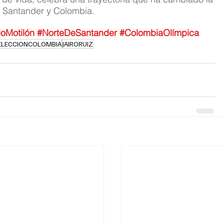
e Santander y Colombia.
loMotilón
#NorteDeSantander
#ColombiaOlímpica
ELECCIONCOLOMBIA
JAIRORUIZ