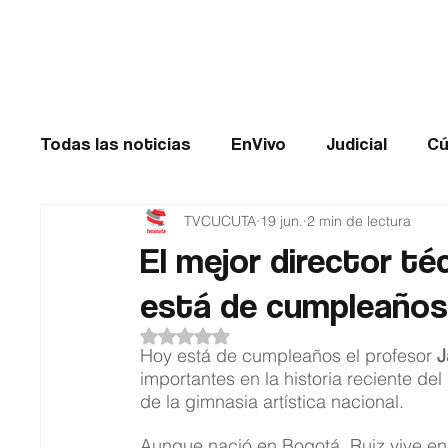
Cúcuta
Todas las noticias
EnVivo
Judicial
Cú
TVCUCUTA
19 jun.
2 min de lectura
Entretenimiento
Historias de impacto
El mejor director t
está de cumpleaño
Catatumbo
TRANSMILENIO
Salud
Obtuvo NaN de 5 estrellas.
Hoy está de cumpleaños el profesor 
J
importantes en la historia reciente de
de la gimnasia artística nacional.
Aunque nació en Bogotá, Ruiz vive en