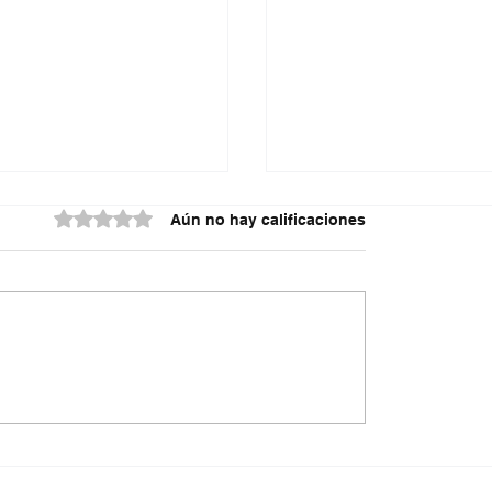
Obtuvo 0 de 5 estrellas.
Aún no hay calificaciones
do contra la policía
¿Irregularidades en el
cuta
acueducto Metropoli