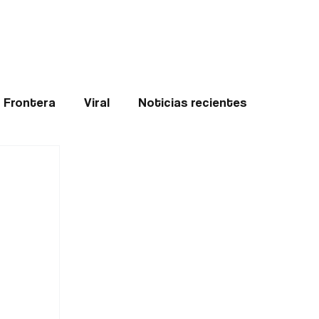
Teledenuncia
l
Opinión
Frontera
Viral
Noticias recientes
ticias
Internacional
Region