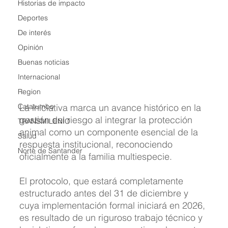
Historias de impacto
Deportes
De interés
Opinión
Buenas noticias
Internacional
Region
La iniciativa marca un avance histórico en la 
Catatumbo
gestión del riesgo al integrar la protección 
TRANSMILENIO
animal como un componente esencial de la 
Salud
respuesta institucional, reconociendo 
Norte de Santander
oficialmente a la familia multiespecie.
El protocolo, que estará completamente 
estructurado antes del 31 de diciembre y 
cuya implementación formal iniciará en 2026, 
es resultado de un riguroso trabajo técnico y 