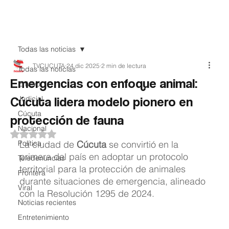
Teledenuncia
Todas las noticias
TVCUCUTA
24 dic 2025
2 min de lectura
Todas las noticias
Emergencias con enfoque animal:
EnVivo
Cúcuta lidera modelo pionero en
Judicial
Cúcuta
protección de fauna
Nacional
Obtuvo NaN de 5 estrellas.
Política
La ciudad de 
Cúcuta
 se convirtió en la 
primera del país en adoptar un protocolo 
Teledenuncias
territorial para la protección de animales 
Frontera
durante situaciones de emergencia, alineado 
Viral
con la Resolución 1295 de 2024. 
Noticias recientes
Entretenimiento