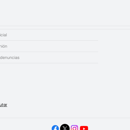
cial
nión
edenuncias
utar