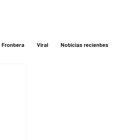
Teledenuncia
l
Opinión
Frontera
Viral
Noticias recientes
ticias
Internacional
Region