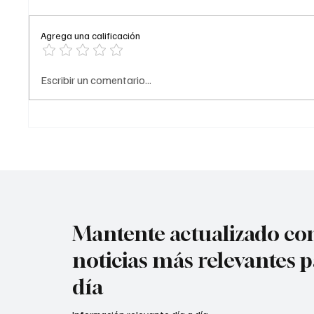
Agrega una calificación
Comediante señalado de
A prisi
Escribir un comentario...
acoso
del ‘Tr
Mantente actualizado con
noticias más relevantes p
día