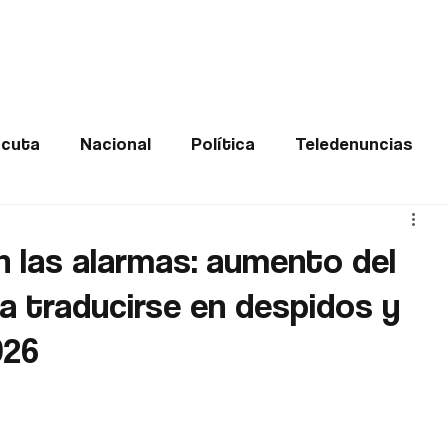
Frontera
Política
Judicial
Entretenimiento
Vira
cuta
Nacional
Política
Teledenuncias
Deportes
De interés
Opinión
Buenas no
 las alarmas: aumento del
ía traducirse en despidos y
Norte de Santander
026