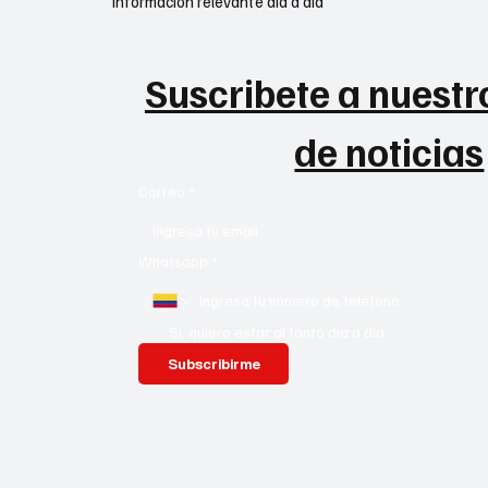
Información relevante día a día
Suscribete a nuestro
de noticias
Correo
*
Whatsapp
*
Si, quiero estar al tanto día a día
Subscribirme