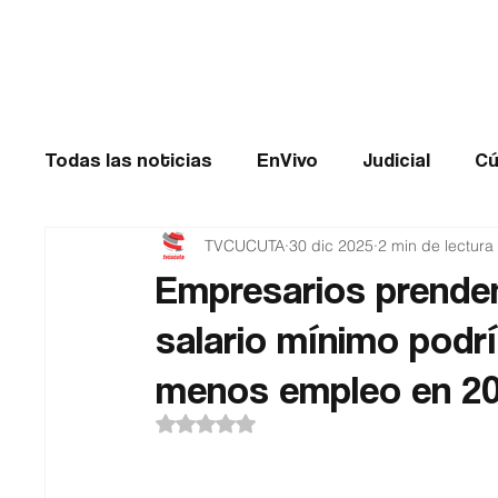
Cúcuta
Todas las noticias
EnVivo
Judicial
Cú
TVCUCUTA
30 dic 2025
2 min de lectura
Entretenimiento
Historias de impacto
Empresarios prenden
salario mínimo podr
Catatumbo
TRANSMILENIO
Salud
menos empleo en 2
Obtuvo NaN de 5 estrellas.