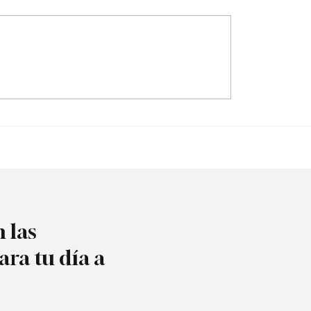
ón seis integrantes
Dólar tocó los $3.182 
en de Aragua’
aumenta la tensión po
tasas de interés
 las
ara tu día a