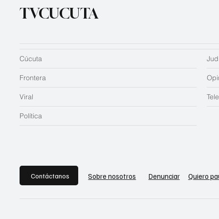
TVCUCUTA
Cúcuta
Judi
Frontera
Opi
Viral
Tel
Política
Contáctanos
Sobre nosotros
Denunciar
Quiero pa