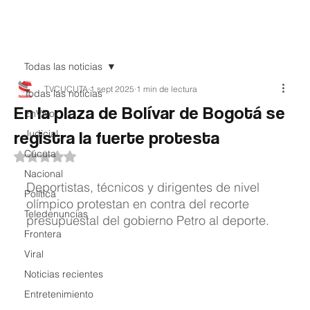
Teledenuncia
Todas las noticias
TVCUCUTA
1 sept 2025
1 min de lectura
Todas las noticias
En la plaza de Bolívar de Bogotá se
EnVivo
registra la fuerte protesta
Judicial
Cúcuta
Obtuvo NaN de 5 estrellas.
Nacional
Deportistas, técnicos y dirigentes de nivel 
Política
olímpico protestan en contra del recorte 
Teledenuncias
presupuestal del gobierno Petro al deporte.
Frontera
Viral
Noticias recientes
Entretenimiento