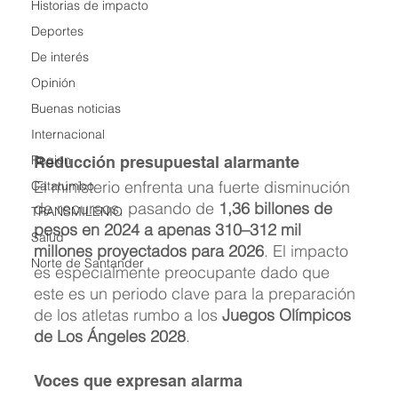
Historias de impacto
Deportes
De interés
Opinión
Buenas noticias
Internacional
Region
Reducción presupuestal alarmante
El ministerio enfrenta una fuerte disminución 
Catatumbo
de recursos, pasando de 
1,36 billones de 
TRANSMILENIO
pesos en 2024 a apenas 310–312 mil 
Salud
millones proyectados para 2026
. El impacto 
Norte de Santander
es especialmente preocupante dado que 
este es un periodo clave para la preparación 
de los atletas rumbo a los 
Juegos Olímpicos 
de Los Ángeles 2028
. 
Voces que expresan alarma