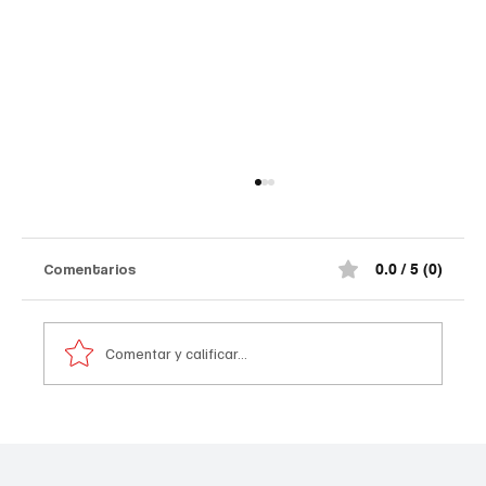
Comentarios
0.0 / 5 (0)
Comentar y calificar...
A prisión seis integrantes del ‘Tren de
Aragua’