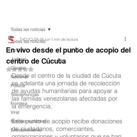
Teledenuncia
Todas las noticias
TVCUCUTA
26 jun
1 min de lectura
Todas las noticias
En vivo desde el punto de acopio del
EnVivo
centro de Cúcuta
Judicial
Cúcuta
Obtuvo NaN de 5 estrellas.
Desde el centro de la ciudad de Cúcuta 
Nacional
se adelanta una jornada de recolección 
Política
de ayudas humanitarias para apoyar a 
Teledenuncias
las familias venezolanas afectadas por 
Frontera
la emergencia.
Viral
Este punto de acopio recibe donaciones 
Noticias recientes
de ciudadanos, comerciantes, 
Entretenimiento
organizaciones y voluntarios que se han 