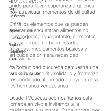
Historias de impacto
unido para llevar esperanza a quienes 
Deportes
hoy atraviesan momentos de dificultad.
De interés
Opinión
Entre los elementos que se pueden 
aportar se encuentran alimentos no 
Buenas noticias
perecederos, agua potable, elementos 
Internacional
de aseo, ropa en buen estado, 
Region
frazadas, medicamentos básicos y 
Catatumbo
artículos de primera necesidad.
TRANSMILENIO
Salud
La comunidad cucuteña demuestra una 
vez más su espíritu solidario y fronterizo, 
Norte de Santander
respondiendo al llamado de ayuda para 
los hermanos venezolanos.
Desde TVCúcuta acompañamos esta 
jornada en vivo e invitamos a la 
ciudadanía a sumarse. Cada aporte, por 