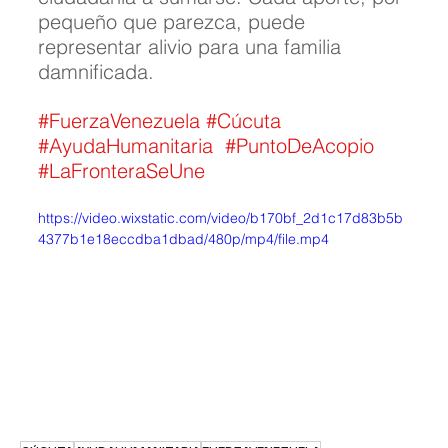
pequeño que parezca, puede 
representar alivio para una familia 
damnificada.
#FuerzaVenezuela
#Cúcuta
#AyudaHumanitaria
#PuntoDeAcopio
#LaFronteraSeUne
https://video.wixstatic.com/video/b170bf_2d1c17d83b5b
4377b1e18eccdba1dbad/480p/mp4/file.mp4