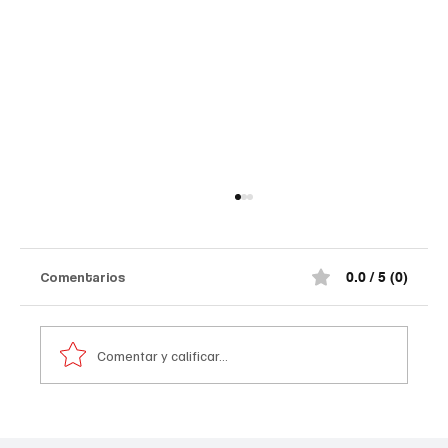
Comentarios
0.0 / 5 (0)
Comentar y calificar...
Atentado contra la policía en #Cúcuta