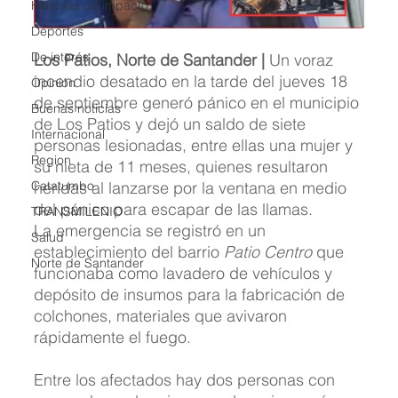
Historias de impacto
Deportes
De interés
Los Patios, Norte de Santander |
 Un voraz 
incendio desatado en la tarde del jueves 18 
Opinión
de septiembre generó pánico en el municipio 
Buenas noticias
de Los Patios y dejó un saldo de siete 
Internacional
personas lesionadas, entre ellas una mujer y 
Region
su nieta de 11 meses, quienes resultaron 
Catatumbo
heridas al lanzarse por la ventana en medio 
del pánico para escapar de las llamas.
TRANSMILENIO
La emergencia se registró en un 
Salud
establecimiento del barrio 
Patio Centro
 que 
Norte de Santander
funcionaba como lavadero de vehículos y 
depósito de insumos para la fabricación de 
colchones, materiales que avivaron 
rápidamente el fuego.
Entre los afectados hay dos personas con 