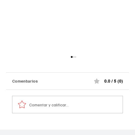
Comentarios
0.0 / 5 (0)
Comentar y calificar...
Congresistas
nortesantandereanos#EnVivo en la