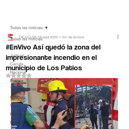
Teledenuncia
Todas las noticias
TVCUCUTA
19 sept 2025
1 min de lectura
Todas las noticias
#EnVivo Así quedó la zona del
EnVivo
impresionante incendio en el
Judicial
Cúcuta
municipio de Los Patios
Nacional
Obtuvo NaN de 5 estrellas.
Política
Teledenuncias
Frontera
Viral
Noticias recientes
Entretenimiento