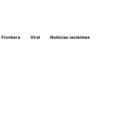
Teledenuncia
l
Opinión
Frontera
Viral
Noticias recientes
ticias
Internacional
Region