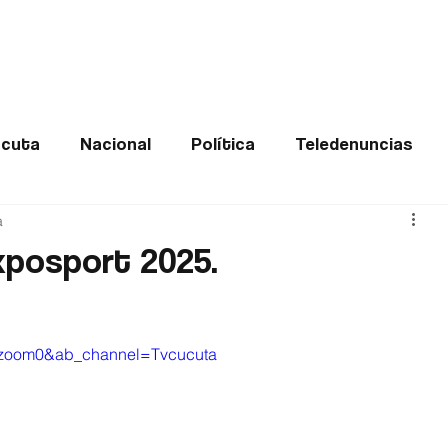
Frontera
Política
Judicial
Entretenimiento
Vira
cuta
Nacional
Política
Teledenuncias
a
Deportes
De interés
Opinión
Buenas no
xposport 2025.
Norte de Santander
0vzoom0&ab_channel=Tvcucuta