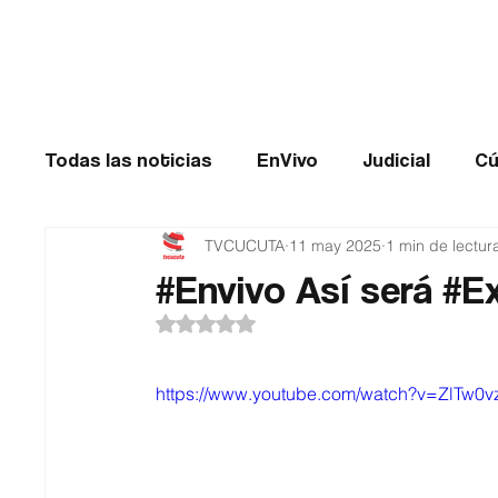
Cúcuta
Todas las noticias
EnVivo
Judicial
Cú
TVCUCUTA
11 may 2025
1 min de lectur
Entretenimiento
Historias de impacto
#Envivo Así será #E
Obtuvo NaN de 5 estrellas.
Catatumbo
TRANSMILENIO
Salud
https://www.youtube.com/watch?v=ZlTw