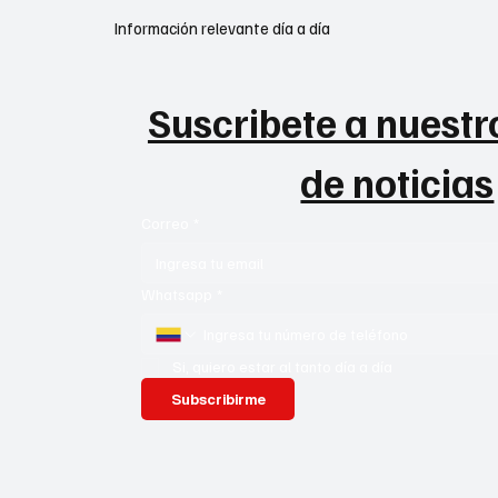
Información relevante día a día
Suscribete a nuestro
de noticias
Correo
*
Whatsapp
*
Si, quiero estar al tanto día a día
Subscribirme