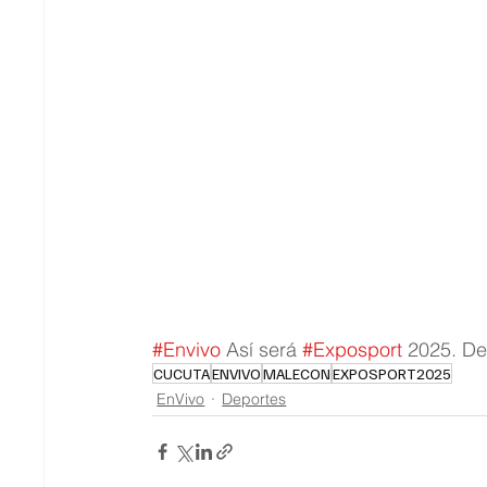
#Envivo
 Así será 
#Exposport
 2025. D
CUCUTA
ENVIVO
MALECON
EXPOSPORT2025
EnVivo
Deportes