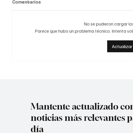
Comentarios
No se pudieron cargar l
Parece que hubo un problema técnico. Intenta vol
Actualizar
Nuevas caras, una sola
Colomb
obligación: devolver al
subcam
Cúcuta al protagonismo.
BMX.
Mantente actualizado con
noticias más relevantes p
día