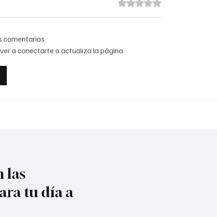
Obtuvo 0 de 5 estrellas.
os comentarios
ver a conectarte o actualiza la página.
ia tiene nueva
Congresistas
peona mundial de
nortesantandereanos
en la instalación del 
de la República.
 las
ara tu día a