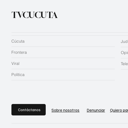
TVCUCUTA
Cúcuta
Judi
Frontera
Opi
Viral
Tel
Política
Contáctanos
Sobre nosotros
Denunciar
Quiero pa