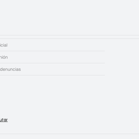
cial
nión
edenuncias
utar