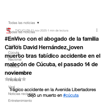
Teledenuncia
Todas las noticias
TVCUCUTA
21 nov 2025
1 min de lectura
Todas las noticias
#EnVivo con el abogado de la familia
EnVivo
Carlos David Hernández, joven
Judicial
Cúcuta
muerto tras fatídico accidente en el
Nacional
malecón de Cúcuta, el pasado 14 de
Política
noviembre
Teledenuncias
Obtuvo NaN de 5 estrellas.
Frontera
Viral
Trágico accidente en la Avenida Libertadores 
Noticias recientes
dejó un muerto en 
#cúcuta
Entretenimiento