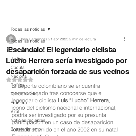
Teledenuncia
Todas las noticias
Rosa Hernández
21 abr 2025
2 min de lectura
Todas las noticias
¡Escándalo! El legendario ciclista
EnVivo
Lucho Herrera sería investigado por
Judicial
Cúcuta
desaparición forzada de sus vecinos
Nacional
Obtuvo NaN de 5 estrellas.
Política
El deporte colombiano se encuentra 
conmocionado tras conocerse que el 
Teledenuncias
legendario ciclista 
Luis “Lucho” Herrera
, 
Frontera
ícono del ciclismo nacional e internacional, 
Viral
podría ser investigado por su presunta 
Noticias recientes
participación en un caso de desaparición 
forzada ocurrido en el año 2002 en su natal 
Entretenimiento