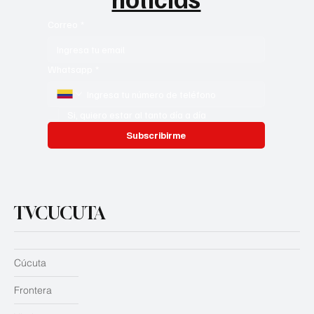
Correo
*
Whatsapp
*
Si, quiero estar al tanto día a día
Subscribirme
TVCUCUTA
Cúcuta
Frontera