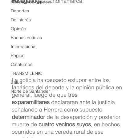
Fusagasugá
, Cundinamarca.
Historias de impacto
Deportes
De interés
Opinión
Buenas noticias
Internacional
Region
Catatumbo
TRANSMILENIO
La noticia ha causado estupor entre los 
Salud
fanáticos del deporte y la opinión pública en 
Norte de Santander
general, luego de que 
tres 
exparamilitares
 declararan ante la justicia 
señalando a Herrera como supuesto 
determinador
 de la desaparición y posterior 
muerte de 
cuatro vecinos suyos
, en hechos 
ocurridos en una vereda rural de ese 